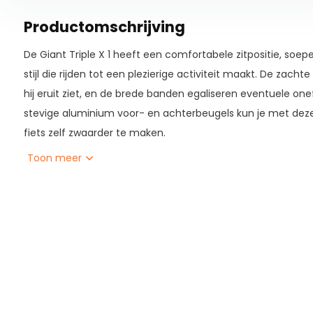
Productomschrijving
De Giant Triple X 1 heeft een comfortabele zitpositie, soep
stijl die rijden tot een plezierige activiteit maakt. De zacht
hij eruit ziet, en de brede banden egaliseren eventuele on
stevige aluminium voor- en achterbeugels kun je met deze 
fiets zelf zwaarder te maken.
¬†
Toon meer
¬†