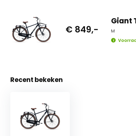
Giant 
€ 849,-
M
Voorraad
Recent bekeken