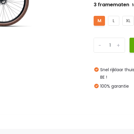
3 framematen
M
L
XL
-
+
Snel rijklaar thu
BE !
100% garantie