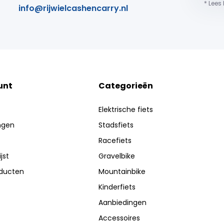
* Lees
info@rijwielcashencarry.nl
unt
Categorieën
Elektrische fiets
ingen
Stadsfiets
Racefiets
jst
Gravelbike
oducten
Mountainbike
Kinderfiets
Aanbiedingen
Accessoires