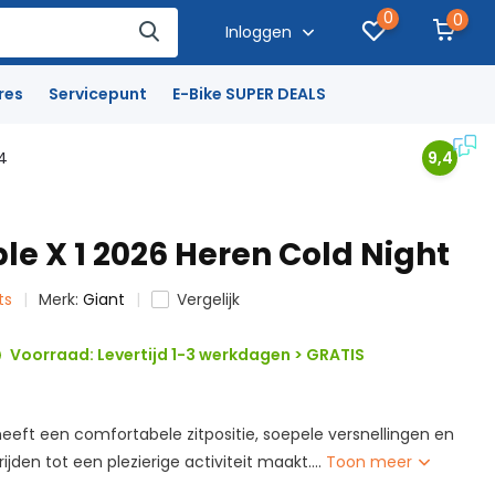
0
0
Inloggen
res
Servicepunt
E-Bike SUPER DEALS
4
9,4
ple X 1 2026 Heren Cold Night
ts
Merk:
Giant
Vergelijk
Voorraad: Levertijd 1-3 werkdagen > GRATIS
 heeft een comfortabele zitpositie, soepele versnellingen en
 rijden tot een plezierige activiteit maakt....
Toon meer