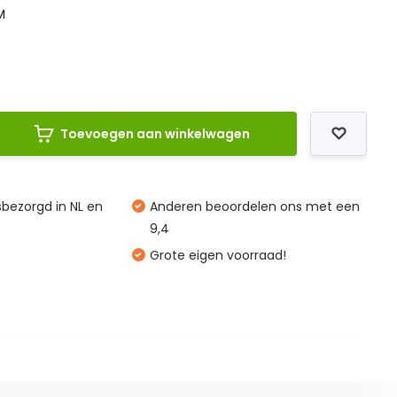
M
Toevoegen aan winkelwagen
isbezorgd in NL en
Anderen beoordelen ons met een
9,4
Grote eigen voorraad!