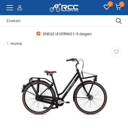
0
0
SNELLE LEVERING 1-3 dagen
Home