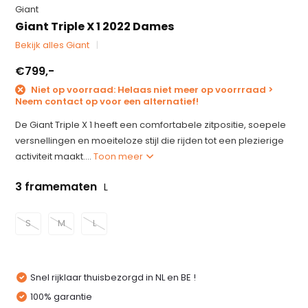
Giant
Giant Triple X 1 2022 Dames
Bekijk alles Giant
€799,-
Niet op voorraad: Helaas niet meer op voorrraad >
Neem contact op voor een alternatief!
De Giant Triple X 1 heeft een comfortabele zitpositie, soepele
versnellingen en moeiteloze stijl die rijden tot een plezierige
activiteit maakt....
Toon meer
3 framematen
L
S
M
L
Snel rijklaar thuisbezorgd in NL en BE !
100% garantie