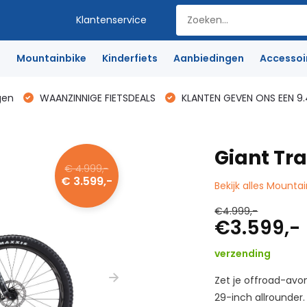
Klantenservice
e
Mountainbike
Kinderfiets
Aanbiedingen
Accessoi
gen
WAANZINNIGE FIETSDEALS
KLANTEN GEVEN ONS EEN 9.
Giant Tr
€ 4.999,-
€ 3.599,-
Bekijk alles Mounta
€4.999,-
€3.599,-
verzending
Zet je offroad-avo
29-inch allrounder.