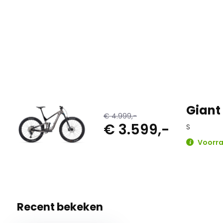
tractie en controle krijgt. Bovendien heeft de nieuwe fra
hoeken van de balhoofd- en zitbuis, kortere liggende acht
bovenbuis. Dus de snelheid en controle van de 29-inch wiel
wendbaarheid die je nodig hebt om met maximaal vertrou
te navigeren en door rotstuinen te sprinten.
Giant
€ 4.999,-
€ 3.599,-
S
Voorra
Recent bekeken