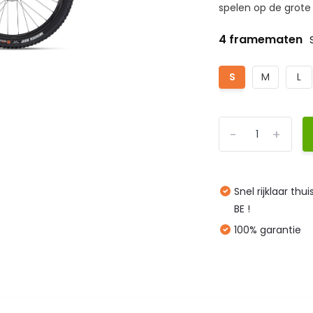
spelen op de grote c
4 framematen
S
M
L
-
+
Snel rijklaar thu
BE !
100% garantie