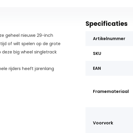
Specificaties
eze geheel nieuwe 29-inch
Artikelnummer
ijd of wilt spelen op de grote
op deze big wheel singletrack
SKU
EAN
le rijders heeft jarenlang
ie aan hun hoge eisen voldoet,
pleving van deze offroad-fiets
Framemateriaal
 voorsprong biedt op het gebied
een volledig composiet frame
de gesmede samengestelde
ceren een zachte achtervering
Voorvork
hobbels, waardoor u uitstekende