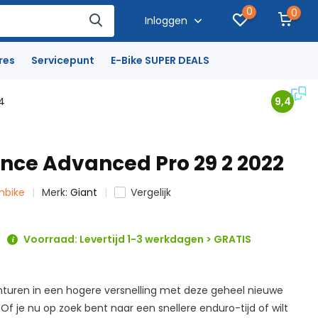
0
0
Inloggen
res
Servicepunt
E-Bike SUPER DEALS
4
9,4
ance Advanced Pro 29 2 2022
inbike
Merk:
Giant
Vergelijk
Voorraad: Levertijd 1-3 werkdagen > GRATIS
nturen in een hogere versnelling met deze geheel nieuwe
 Of je nu op zoek bent naar een snellere enduro-tijd of wilt