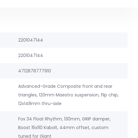
2201047144
2201047144
4712878777910
Advanced-Grade Composite front and rear
triangles, 120mm Maestro suspension, flip chip,
12x148mm thru-axle
Fox 34 Float Rhythm, 130mm, GRIP damper,
Boost 15x110 Kabolt, 44mm offset, custom
tuned for Giant