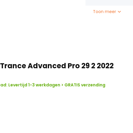
megeometrie progressieve
ervorken en een langere
Toon meer
en zijn in balans met de
wen en controle door bochten
 Trance Advanced Pro 29 2 2022
ad: Levertijd 1-3 werkdagen > GRATIS verzending