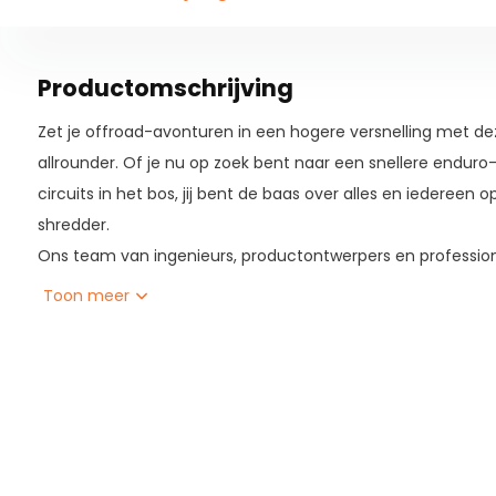
Productomschrijving
Zet je offroad-avonturen in een hogere versnelling met d
allrounder. Of je nu op zoek bent naar een snellere enduro-t
circuits in het bos, jij bent de baas over alles en iedereen 
shredder.
Ons team van ingenieurs, productontwerpers en professione
gewerkt aan het bouwen van een nieuwe mid-range 29er d
Toon meer
maar het wachten heeft zijn vruchten afgeworpen. De hero
is een enorme stap voorwaarts, omdat hij een functionele
van allround offroad-prestaties. Het begint allemaal met 
met de nieuwste versie van Maestro vering. Geavanceer
achterbrug en op de tap gemonteerde schokbrekers produ
van 115 mm die agressief en responsief reageert op kleine 