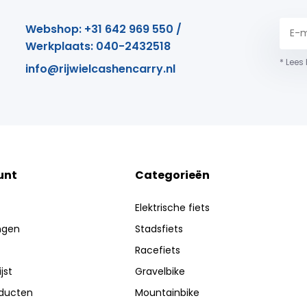
Webshop: +31 642 969 550 /
Werkplaats: 040-2432518
* Lees
info@rijwielcashencarry.nl
unt
Categorieën
Elektrische fiets
ingen
Stadsfiets
Racefiets
jst
Gravelbike
oducten
Mountainbike