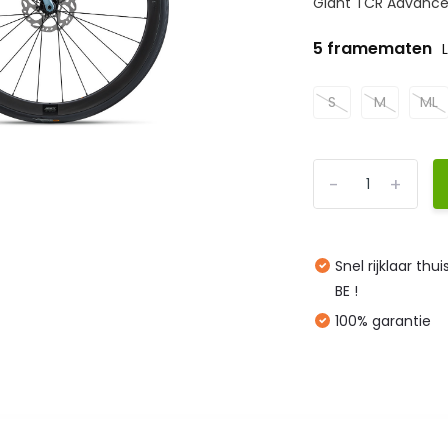
Giant TCR Advanced
5 framematen
S
M
ML
-
+
Snel rijklaar thu
BE !
100% garantie