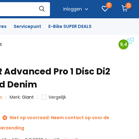
0
0
Inloggen
res
Servicepunt
E-Bike SUPER DEALS
4
9,4
 Advanced Pro 1 Disc Di2
ed Denim
ts
Merk:
Giant
Vergelijk
Niet op voorraad: Neem contact op voor de
 verzending