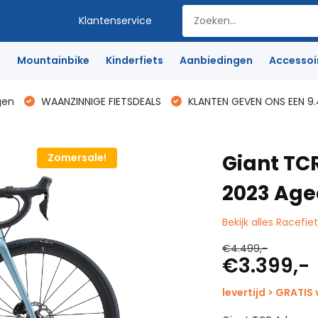
Klantenservice
e
Mountainbike
Kinderfiets
Aanbiedingen
Accessoi
gen
WAANZINNIGE FIETSDEALS
KLANTEN GEVEN ONS EEN 9.
Giant TCR
Zomersale!
2023 Ag
Bekijk alles Racefie
€4.499,-
€3.399,-
levertijd > GRATIS