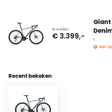
Giant
Deni
€ 4.499,-
€ 3.399,-
L
Niet op
Recent bekeken