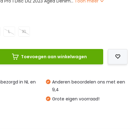
 Pro 1 Disc Di2 2023 Aged Denim...
Toon meer
L
L
XL
Toevoegen aan winkelwagen
isbezorgd in NL en
Anderen beoordelen ons met een
9,4
Grote eigen voorraad!