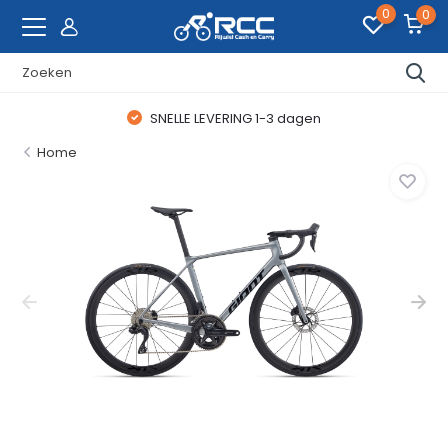
0
0
WAANZINNIGE FIETSDEALS
Home