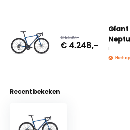
Giant
Nept
€ 5.299,-
€ 4.248,-
L
Niet op
Recent bekeken