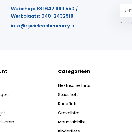
Webshop: +31 642 969 550 /
Werkplaats: 040-2432518
* Lees
info@rijwielcashencarry.nl
unt
Categorieën
Elektrische fiets
ingen
Stadsfiets
Racefiets
jst
Gravelbike
oducten
Mountainbike
Kinderfiets