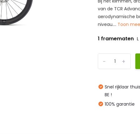
Bij het klimmen, d
van de TCR Advanced
aerodynamische bui
niveau....
Toon me
1 framematen
L
-
+
Snel rijklaar thu
BE !
100% garantie