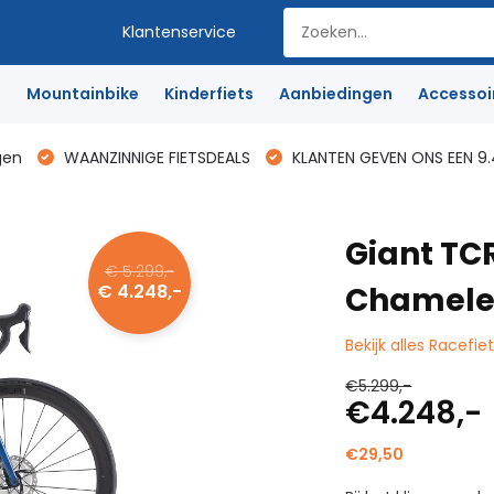
Klantenservice
e
Mountainbike
Kinderfiets
Aanbiedingen
Accessoi
gen
WAANZINNIGE FIETSDEALS
KLANTEN GEVEN ONS EEN 9.
Giant TC
€ 5.299,-
€ 4.248,-
Chamele
Bekijk alles Racefie
€5.299,-
€4.248,-
€29,50