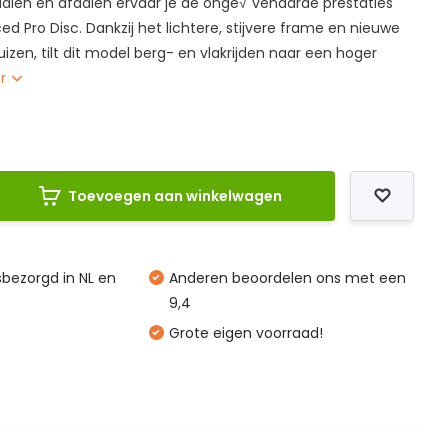
raaien en afdalen ervaar je de onge√´venaarde prestaties
 Pro Disc. Dankzij het lichtere, stijvere frame en nieuwe
zen, tilt dit model berg- en vlakrijden naar een hoger
er
Toevoegen aan winkelwagen
isbezorgd in NL en
Anderen beoordelen ons met een
9,4
Grote eigen voorraad!