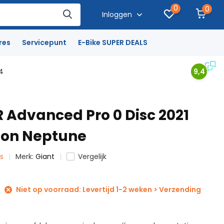
0
0
Inloggen
res
Servicepunt
E-Bike SUPER DEALS
4
9,4
R Advanced Pro 0 Disc 2021
on Neptune
ts
Merk:
Giant
Vergelijk
Niet op voorraad: Levertijd 1-2 weken > Verzending