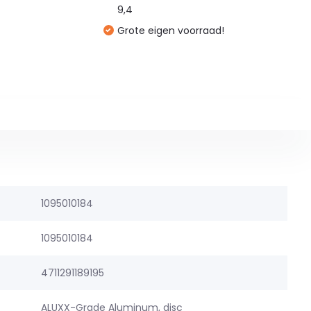
9,4
Grote eigen voorraad!
1095010184
1095010184
4711291189195
ALUXX-Grade Aluminum, disc