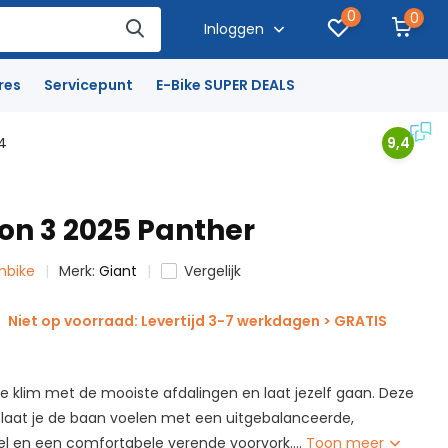
0
0
Inloggen
res
Servicepunt
E-Bike SUPER DEALS
4
9,4
lon 3 2025 Panther
inbike
Merk:
Giant
Vergelijk
Niet op voorraad: Levertijd 3-7 werkdagen > GRATIS
e klim met de mooiste afdalingen en laat jezelf gaan. Deze
 laat je de baan voelen met een uitgebalanceerde,
el en een comfortabele verende voorvork....
Toon meer