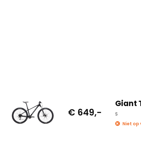
Giant 
€ 649,-
S
Niet op 