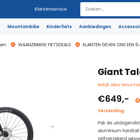
Klantenservice
e
Mountainbike
Kinderfiets
Aanbiedingen
Accessoi
gen
WAANZINNIGE FIETSDEALS
KLANTEN GEVEN ONS EEN 9.
Giant Ta
Bekijk alles Mounta
€649,-
Verzending
Pak de uitdagendst
aluminium hardtail
zelfverzekerd gevo