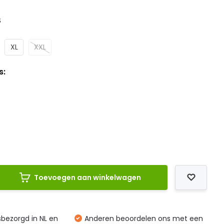
S
XL
XXL
s:
Toevoegen aan winkelwagen
isbezorgd in NL en
Anderen beoordelen ons met een