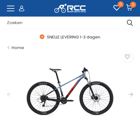
0
0
SNELLE LEVERING 1-3 dagen
Home