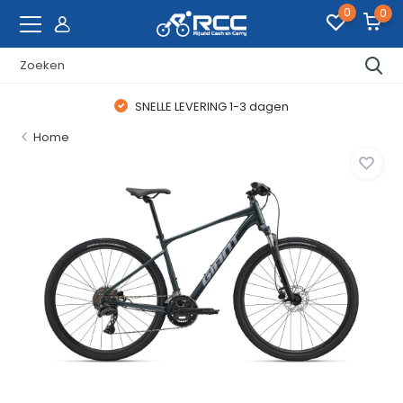
0
0
SNELLE LEVERING 1-3 dagen
Home