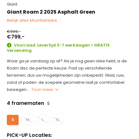
Giant
Giant Roam 2 2025 Asphalt Green
Bekijk alles Mountainbike
€999,-
€799,-
Voorraad: Levertijd 3-7 werkdagen > GRATIS
Verzending
Waar ga je vandaag op af? Als je nog geen idee hebt, is de
Roam disc de perfecte keuze. Past op verschillende
terreinen, dus uw mogelijkheden zijn onbeperkt. Glad, ruw,
zand of paden: de soepele geometrie laat je comfortabel
bewegen....
Toon meer
4 framematen
S
S
M
L
XL
PICK-UP Locaties: