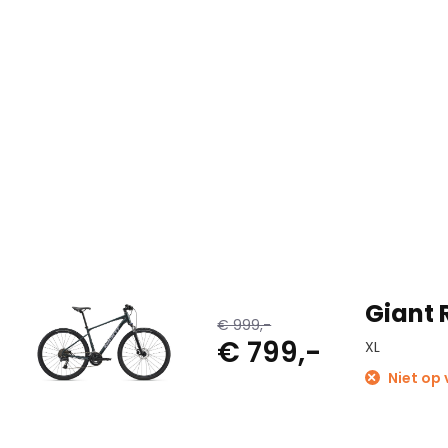
controle op ruwe en modderige wegen.
Giant 
€ 999,-
€ 799,-
XL
Niet op 