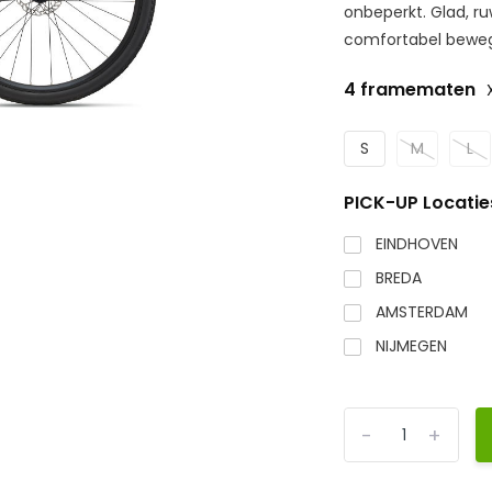
onbeperkt. Glad, r
comfortabel beweg
4 framematen
S
M
L
PICK-UP Locatie
EINDHOVEN
BREDA
AMSTERDAM
NIJMEGEN
-
+