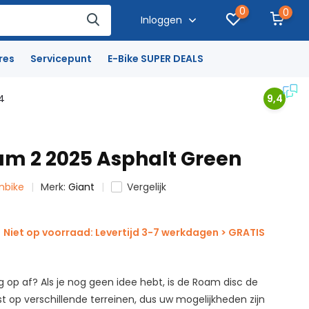
0
0
Inloggen
res
Servicepunt
E-Bike SUPER DEALS
4
9,4
am 2 2025 Asphalt Green
inbike
Merk:
Giant
Vergelijk
Niet op voorraad: Levertijd 3-7 werkdagen > GRATIS
 op af? Als je nog geen idee hebt, is de Roam disc de
t op verschillende terreinen, dus uw mogelijkheden zijn