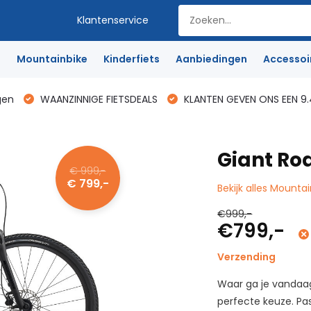
Klantenservice
e
Mountainbike
Kinderfiets
Aanbiedingen
Accessoi
gen
WAANZINNIGE FIETSDEALS
KLANTEN GEVEN ONS EEN 9.
Giant Ro
€ 999,-
€ 799,-
Bekijk alles Mounta
€999,-
€799,-
Verzending
Waar ga je vandaag
perfecte keuze. Pas