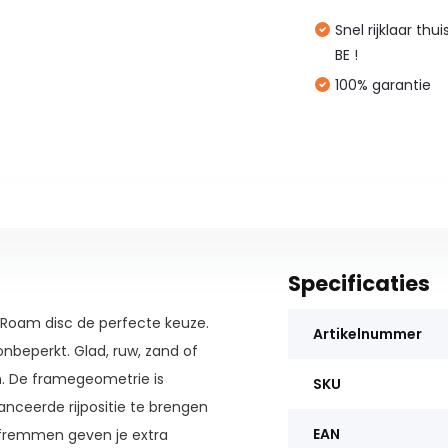
Snel rijklaar thu
BE !
100% garantie
Specificaties
e Roam disc de perfecte keuze.
Artikelnummer
onbeperkt. Glad, ruw, zand of
. De framegeometrie is
SKU
anceerde rijpositie te brengen
EAN
hijfremmen geven je extra