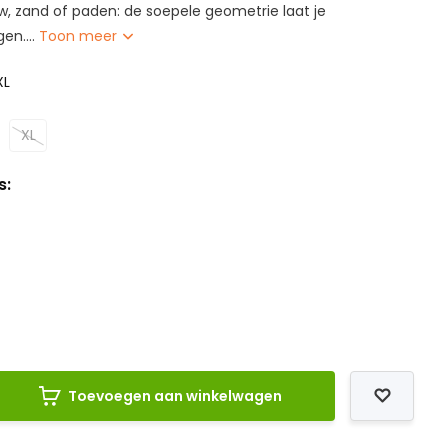
uw, zand of paden: de soepele geometrie laat je
en....
Toon meer
XL
XL
s:
Toevoegen aan winkelwagen