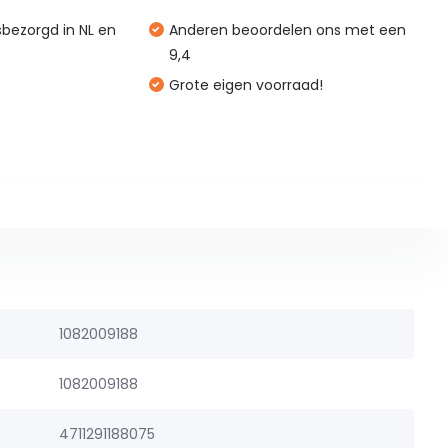
isbezorgd in NL en
Anderen beoordelen ons met een
9,4
Grote eigen voorraad!
1082009188
1082009188
4711291188075