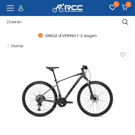
0
0
SNELLE LEVERING 1-3 dagen
Home