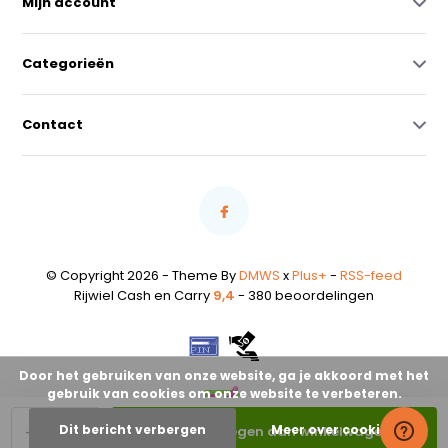
Mijn account
Categorieën
Contact
© Copyright 2026 - Theme By
DMWS
x
Plus+
-
RSS-feed
Rijwiel Cash en Carry
9,4
- 380 beoordelingen
Door het gebruiken van onze website, ga je akkoord met het
gebruik van cookies om onze website te verbeteren.
-
+
Dit bericht verbergen
Meer over cookies »
Toevoegen aan winkelwagen