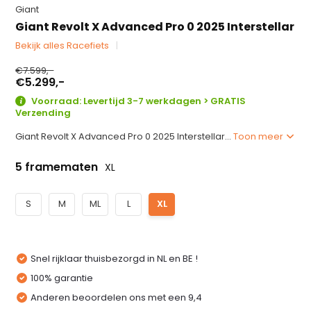
Giant
Giant Revolt X Advanced Pro 0 2025 Interstellar
Bekijk alles Racefiets
€7.599,-
€5.299,-
Voorraad: Levertijd 3-7 werkdagen > GRATIS
Verzending
Giant Revolt X Advanced Pro 0 2025 Interstellar...
Toon meer
5 framematen
XL
S
M
ML
L
XL
Snel rijklaar thuisbezorgd in NL en BE !
100% garantie
Anderen beoordelen ons met een 9,4