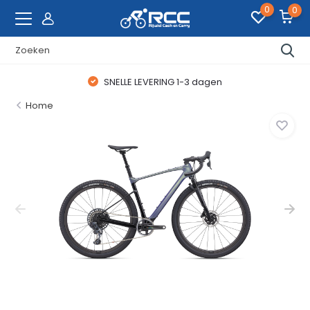
0
0
SNELLE LEVERING 1-3 dagen
Home