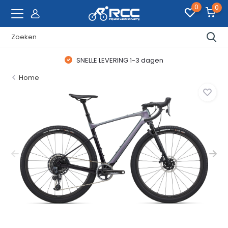
0
0
SNELLE LEVERING 1-3 dagen
Home