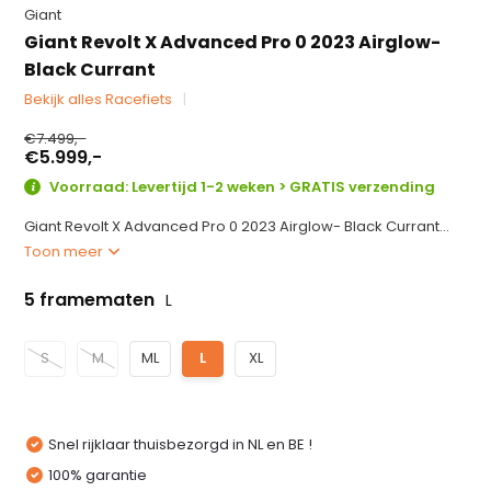
Giant
Giant Revolt X Advanced Pro 0 2023 Airglow-
Black Currant
Bekijk alles Racefiets
€7.499,-
€5.999,-
Voorraad: Levertijd 1-2 weken > GRATIS verzending
Giant Revolt X Advanced Pro 0 2023 Airglow- Black Currant...
Toon meer
5 framematen
L
S
M
ML
L
XL
Snel rijklaar thuisbezorgd in NL en BE !
100% garantie