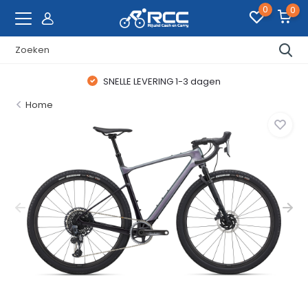
0
0
SNELLE LEVERING 1-3 dagen
Home