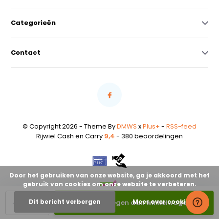
Categorieën
Contact
© Copyright 2026 - Theme By
DMWS
x
Plus+
-
RSS-feed
Rijwiel Cash en Carry
9,4
- 380 beoordelingen
Door het gebruiken van onze website, ga je akkoord met het
gebruik van cookies om onze website te verbeteren.
-
+
Dit bericht verbergen
Meer over cookies »
Toevoegen aan winkelwagen