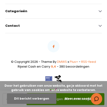
Categorieën
Contact
© Copyright 2026 - Theme By
DMWS
x
Plus+
-
RSS-feed
Rijwiel Cash en Carry
9,4
- 380 beoordelingen
Door het gebruiken van onze website, ga je akkoord met het
gebruik van cookies om onze website te verbeteren.
-
+
Dit bericht verbergen
Meer over cookies »
Toevoegen aan winkelwagen