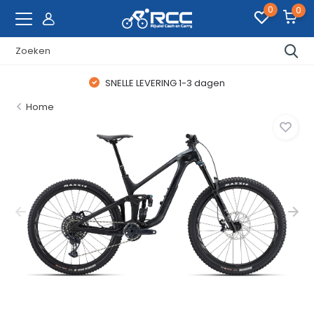
0
0
SNELLE LEVERING 1-3 dagen
Home