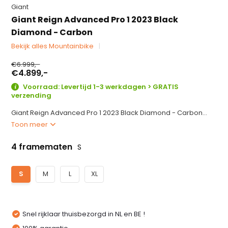
Giant
Giant Reign Advanced Pro 1 2023 Black
Diamond - Carbon
Bekijk alles Mountainbike
€6.999,-
€4.899,-
Voorraad: Levertijd 1-3 werkdagen > GRATIS
verzending
Giant Reign Advanced Pro 1 2023 Black Diamond - Carbon...
Toon meer
4 framematen
S
S
M
L
XL
Snel rijklaar thuisbezorgd in NL en BE !