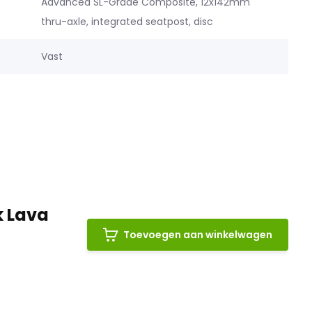
Advanced SL-Grade Composite, 12x142mm
thru-axle, integrated seatpost, disc
Vast
k Lava
Toevoegen aan winkelwagen