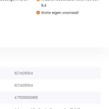
9,4
Grote eigen voorraad!
1074010104
1074010104
4711291092891