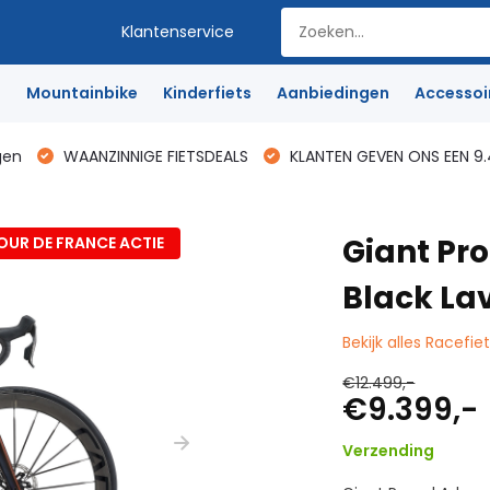
Klantenservice
e
Mountainbike
Kinderfiets
Aanbiedingen
Accessoi
gen
WAANZINNIGE FIETSDEALS
KLANTEN GEVEN ONS EEN 9.
Giant Pr
OUR DE FRANCE ACTIE
Black La
Bekijk alles Racefie
€12.499,-
€9.399,-
Verzending