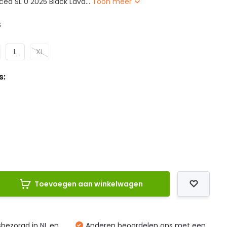
ed SL 0 2025 Black Lava...
Toon meer
S
L
XL
s:
Toevoegen aan winkelwagen
isbezorgd in NL en
Anderen beoordelen ons met een