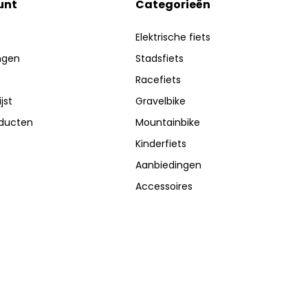
unt
Categorieën
Elektrische fiets
ingen
Stadsfiets
Racefiets
jst
Gravelbike
oducten
Mountainbike
Kinderfiets
Aanbiedingen
Accessoires