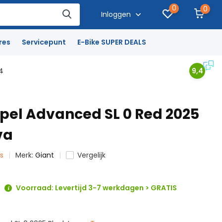
0
0
Inloggen
res
Servicepunt
E-Bike SUPER DEALS
4
9,4
opel Advanced SL 0 Red 2025
va
ts
Merk:
Giant
Vergelijk
Voorraad: Levertijd 3-7 werkdagen > GRATIS