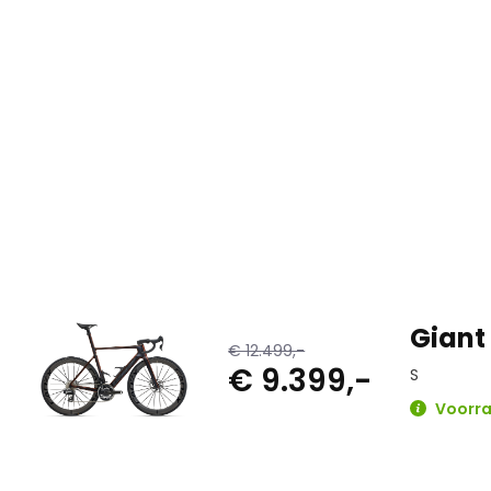
Giant
€ 12.499,-
€ 9.399,-
S
Voorra