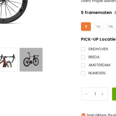
Giant Propel Advanc
5 framematen
S
M
ML
PICK-UP Locatie
EINDHOVEN
BREDA
+1
AMSTERDAM
NIJMEGEN
-
+
Snel rijklaar thu