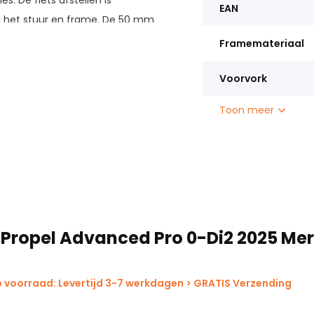
 De fiets afstellen is
EAN
ij het stuur en frame. De 50 mm
ole en aerodynamische
Framemateriaal
wen en steekassen, zijn
Voorvork
Toon meer
 Propel Advanced Pro 0-Di2 2025 Me
p voorraad: Levertijd 3-7 werkdagen > GRATIS Verzending