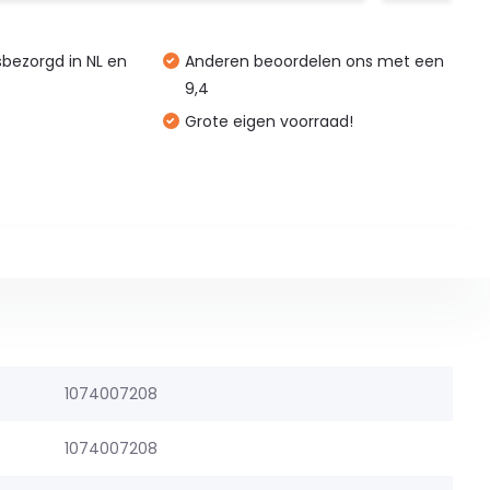
isbezorgd in NL en
Anderen beoordelen ons met een
9,4
Grote eigen voorraad!
1074007208
1074007208