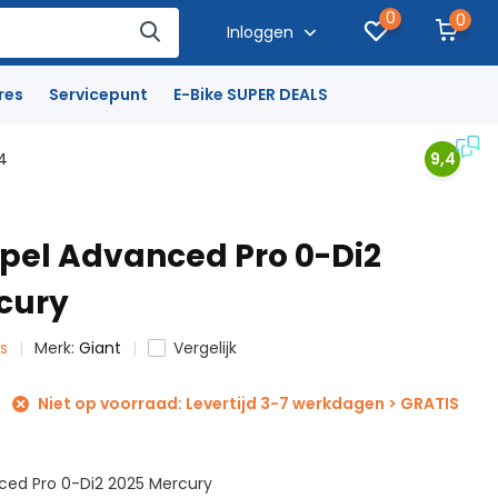
0
0
Inloggen
res
Servicepunt
E-Bike SUPER DEALS
4
9,4
opel Advanced Pro 0-Di2
cury
ts
Merk:
Giant
Vergelijk
Niet op voorraad: Levertijd 3-7 werkdagen > GRATIS
ced Pro 0-Di2 2025 Mercury