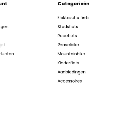
unt
Categorieën
Elektrische fiets
ingen
Stadsfiets
Racefiets
jst
Gravelbike
oducten
Mountainbike
Kinderfiets
Aanbiedingen
Accessoires