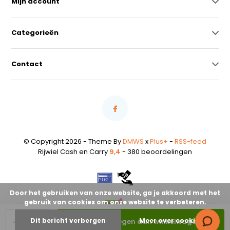
Mijn account
Categorieën
Contact
© Copyright 2026 - Theme By
DMWS
x
Plus+
-
RSS-feed
Rijwiel Cash en Carry
9,4
- 380 beoordelingen
Door het gebruiken van onze website, ga je akkoord met het
gebruik van cookies om onze website te verbeteren.
-
+
Dit bericht verbergen
Meer over cookies »
Toevoegen aan winkelwagen