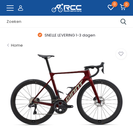
0
0
SNELLE LEVERING 1-3 dagen
Home