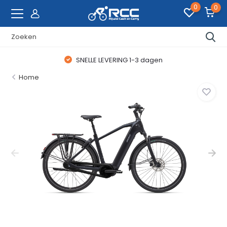
0
0
SNELLE LEVERING 1-3 dagen
Home