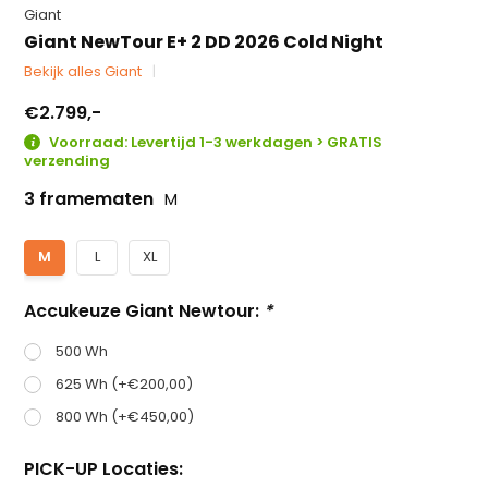
Giant
Giant NewTour E+ 2 DD 2026 Cold Night
Bekijk alles Giant
€2.799,-
Voorraad: Levertijd 1-3 werkdagen > GRATIS
verzending
3 framematen
M
M
L
XL
Accukeuze Giant Newtour:
*
500 Wh
625 Wh (+€200,00)
800 Wh (+€450,00)
PICK-UP Locaties: