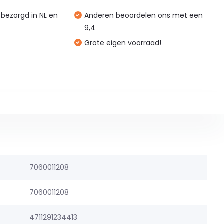
isbezorgd in NL en
Anderen beoordelen ons met een
9,4
Grote eigen voorraad!
7060011208
7060011208
4711291234413