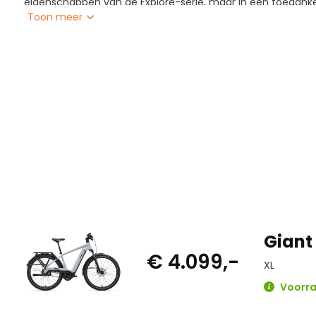
eigenschappen van de Explore-serie, maar in een toegankeli
Toon meer
De 75 Nm motor levert krachtige, soepele ondersteuning vo
toertochten. Dankzij de Enviolo Pure naaf en de Gates carbo
onderhoudsarm en geruisloos. De rechte zithouding, bred
zorgen voor comfort op asfalt én onverhard.
Met geïntegreerde verlichting, spatborden, MIK-drager en 
dit een ideale e-bike voor dagelijks gebruik en weekendritte
Ideaal voor: woon-werkverkeer, toertochten, comfortabel f
Giant
€ 4.099,-
XL
Voorraa