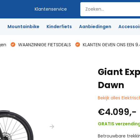
Klantenservice
e
Mountainbike
Kinderfiets
Aanbiedingen
Accessoi
gen
WAANZINNIGE FIETSDEALS
KLANTEN GEVEN ONS EEN 9.
Giant Exp
Dawn
Bekijk alles Elektris
€4.099,-
GRATIS verzendin
Betrouwbare trekki