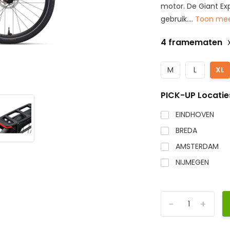
motor. De Giant Exp
gebruik....
Toon me
4 framematen
M
L
XL
PICK-UP Locatie
EINDHOVEN
BREDA
AMSTERDAM
NIJMEGEN
-
+