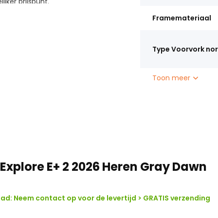
jker prijspunt.
Framemateriaal
or zowel stadsritten als langere
n riemaandrijving fiets je
Type Voorvork no
e banden en verende voorvork
Toon meer
een stevige frameconstructie is
n.
ietsen
 Explore E+ 2 2026 Heren Gray Dawn
d: Neem contact op voor de levertijd > GRATIS verzending