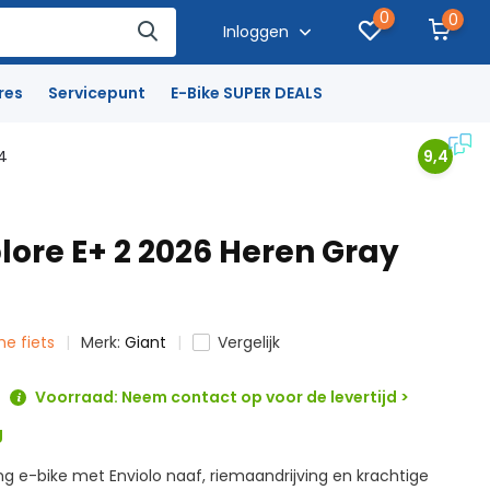
0
0
Inloggen
res
Servicepunt
E-Bike SUPER DEALS
4
9,4
lore E+ 2 2026 Heren Gray
che fiets
Merk:
Giant
Vergelijk
Voorraad: Neem contact op voor de levertijd >
g
ng e-bike met Enviolo naaf, riemaandrijving en krachtige