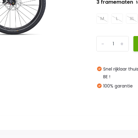
3 framematen
M
L
XL
-
+
Snel rijklaar thu
BE !
100% garantie