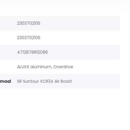
2303702105
2303702105
4712878812086
ALUXX aluminum, Overdrive
rmaal
SR Suntour XCR34 Air Boost