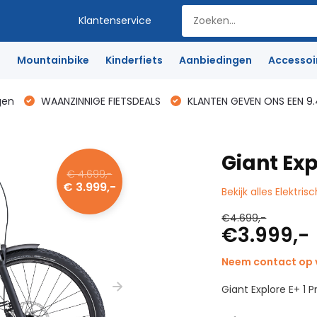
Klantenservice
e
Mountainbike
Kinderfiets
Aanbiedingen
Accessoi
gen
WAANZINNIGE FIETSDEALS
KLANTEN GEVEN ONS EEN 9.
Giant Exp
€ 4.699,-
€ 3.999,-
Bekijk alles Elektris
€4.699,-
€3.999,-
Neem contact op v
Giant Explore E+ 1 P