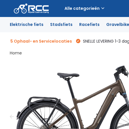
Alle categorieën
Elektrische fiets
Stadsfiets
Racefiets
Gravelbik
5 Ophaal- en Servicelocaties
SNELLE LEVERING 1-3 da
Home