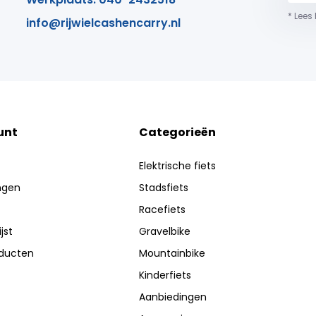
* Lees
info@rijwielcashencarry.nl
unt
Categorieën
Elektrische fiets
ingen
Stadsfiets
Racefiets
jst
Gravelbike
oducten
Mountainbike
Kinderfiets
Aanbiedingen