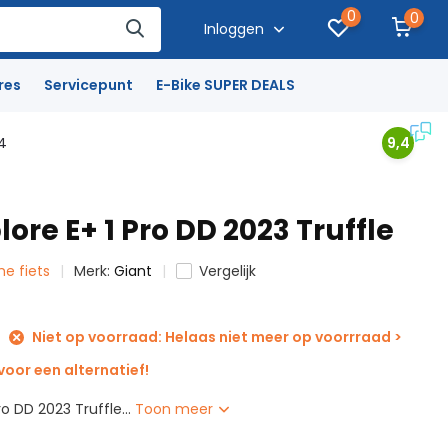
0
0
Inloggen
res
Servicepunt
E-Bike SUPER DEALS
4
9,4
lore E+ 1 Pro DD 2023 Truffle
che fiets
Merk:
Giant
Vergelijk
Niet op voorraad: Helaas niet meer op voorrraad >
oor een alternatief!
ro DD 2023 Truffle...
Toon meer