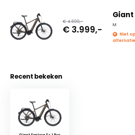
Giant 
€ 4.699,-
M
€ 3.999,-
Niet op
alternatie
Recent bekeken
Giant Explore E+ 1 Pro