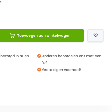
M
Toevoegen aan winkelwagen
isbezorgd in NL en
Anderen beoordelen ons met een
9,4
Grote eigen voorraad!