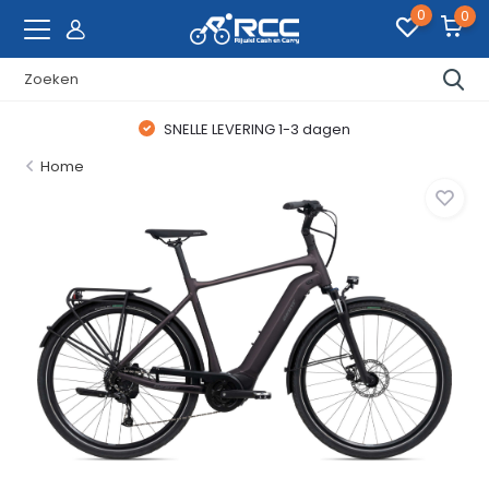
0
0
SNELLE LEVERING 1-3 dagen
Home