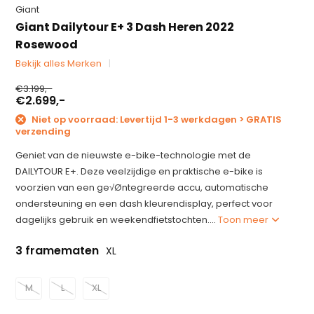
Giant
Giant Dailytour E+ 3 Dash Heren 2022
Rosewood
Bekijk alles Merken
€3.199,-
€2.699,-
Niet op voorraad: Levertijd 1-3 werkdagen > GRATIS
verzending
Geniet van de nieuwste e-bike-technologie met de
DAILYTOUR E+. Deze veelzijdige en praktische e-bike is
voorzien van een ge√Øntegreerde accu, automatische
ondersteuning en een dash kleurendisplay, perfect voor
dagelijks gebruik en weekendfietstochten....
Toon meer
3 framematen
XL
M
L
XL