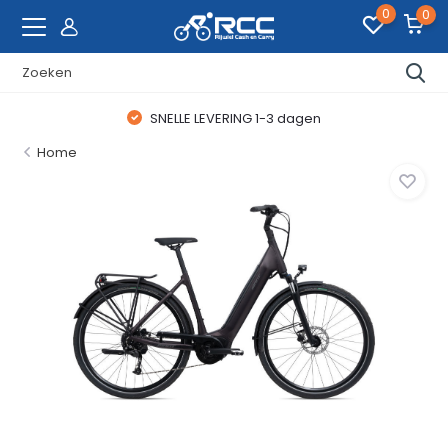
0
0
SNELLE LEVERING 1-3 dagen
Home