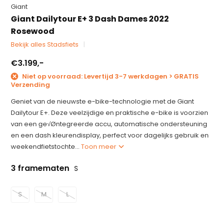
Giant
Giant Dailytour E+ 3 Dash Dames 2022
Rosewood
Bekijk alles Stadsfiets
€3.199,-
Niet op voorraad: Levertijd 3-7 werkdagen > GRATIS
Verzending
Geniet van de nieuwste e-bike-technologie met de Giant
Dailytour E+. Deze veelzijdige en praktische e-bike is voorzien
van een ge√Øntegreerde accu, automatische ondersteuning
en een dash kleurendisplay, perfect voor dagelijks gebruik en
weekendfietstochte...
Toon meer
3 framematen
S
S
M
L