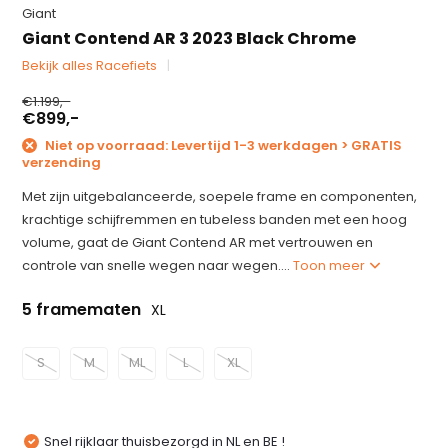
Giant
Giant Contend AR 3 2023 Black Chrome
Bekijk alles Racefiets
€1.199,-
€899,-
Niet op voorraad: Levertijd 1-3 werkdagen > GRATIS
verzending
Met zijn uitgebalanceerde, soepele frame en componenten,
krachtige schijfremmen en tubeless banden met een hoog
volume, gaat de Giant Contend AR met vertrouwen en
controle van snelle wegen naar wegen....
Toon meer
5 framematen
XL
S
M
ML
L
XL
Snel rijklaar thuisbezorgd in NL en BE !