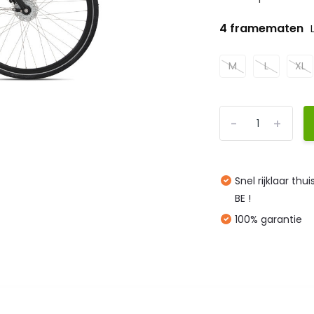
4 framematen
M
L
XL
-
+
Snel rijklaar thu
BE !
100% garantie