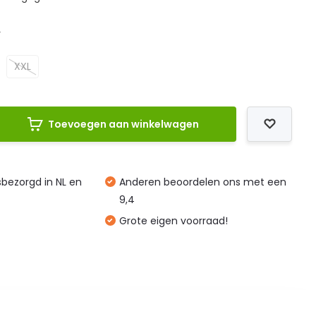
L
XXL
Toevoegen aan winkelwagen
isbezorgd in NL en
Anderen beoordelen ons met een
9,4
Grote eigen voorraad!