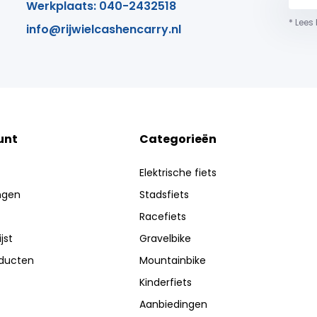
Werkplaats: 040-2432518
* Lees
info@rijwielcashencarry.nl
unt
Categorieën
Elektrische fiets
ingen
Stadsfiets
Racefiets
jst
Gravelbike
oducten
Mountainbike
Kinderfiets
Aanbiedingen