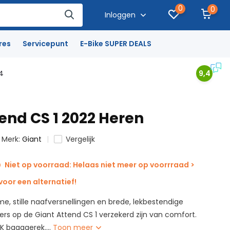
0
0
Inloggen
res
Servicepunt
E-Bike SUPER DEALS
4
9,4
end CS 1 2022 Heren
Merk:
Giant
Vergelijk
Niet op voorraad: Helaas niet meer op voorrraad >
oor een alternatief!
, stille naafversnellingen en brede, lekbestendige
ers op de Giant Attend CS 1 verzekerd zijn van comfort.
K bagagerek....
Toon meer