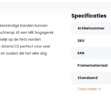
Specificaties
ekbestendige banden kunnen
Artikelnummer
 Achterop zit een MIK bagagerek.
lijk op de fiets worden
SKU
 Attend CS perfect voor veel
EAN
en ouders die het elke dag
nvoudig te installeren.
Framemateriaal
Standaard
Toon meer