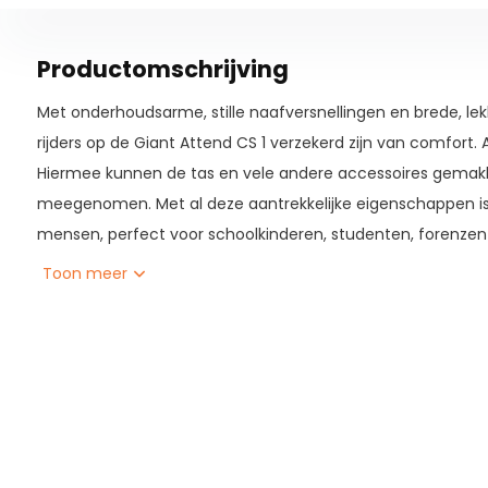
Productomschrijving
Met onderhoudsarme, stille naafversnellingen en brede, l
rijders op de Giant Attend CS 1 verzekerd zijn van comfort.
Hiermee kunnen de tas en vele andere accessoires gemakke
meegenomen. Met al deze aantrekkelijke eigenschappen is
mensen, perfect voor schoolkinderen, studenten, forenzen 
willen meenemen, ongeacht de situatie. Kinderzitjes zijn ee
Toon meer