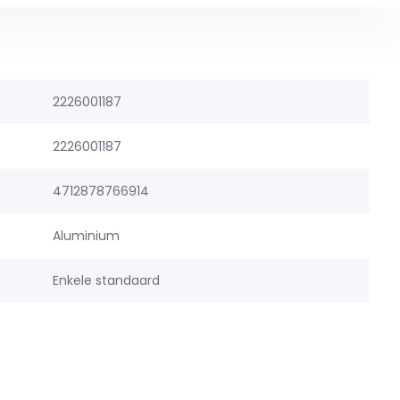
2226001187
2226001187
4712878766914
Aluminium
Enkele standaard