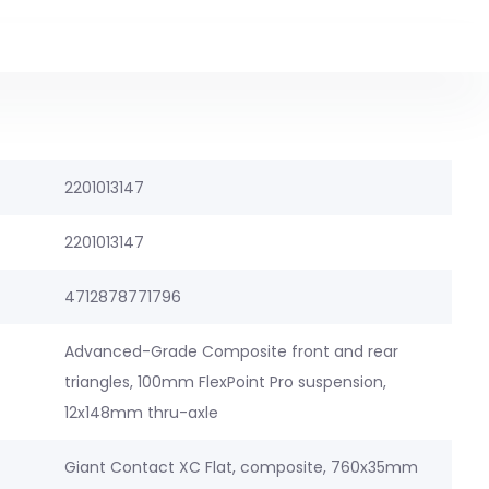
2201013147
2201013147
4712878771796
Advanced-Grade Composite front and rear
triangles, 100mm FlexPoint Pro suspension,
12x148mm thru-axle
Giant Contact XC Flat, composite, 760x35mm