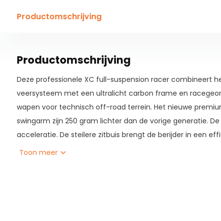
Productomschrijving
Productomschrijving
Deze professionele XC full-suspension racer combineert he
veersysteem met een ultralicht carbon frame en racegeome
wapen voor technisch off-road terrein. Het nieuwe premi
swingarm zijn 250 gram lichter dan de vorige generatie. De t
acceleratie. De steilere zitbuis brengt de berijder in een eff
Het geheel nieuwe FlexPoint Pro-ophangsysteem zorgt voo
Toon meer
veerweg. Het nieuw ontwikkelde frame heeft een moderne 
lossere balhoofdhoek van 67,5 graden en een verende voo
technische afdalingen.