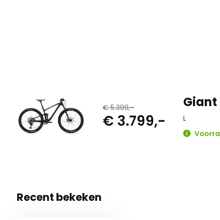
Giant
€ 5.399,-
€ 3.799,-
L
Voorraa
Recent bekeken