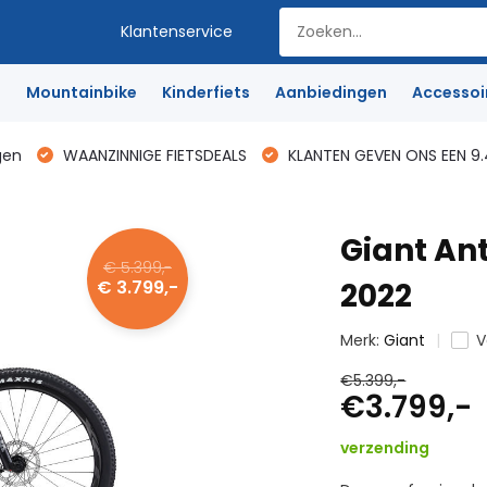
Klantenservice
e
Mountainbike
Kinderfiets
Aanbiedingen
Accessoi
gen
WAANZINNIGE FIETSDEALS
KLANTEN GEVEN ONS EEN 9.
Giant An
€ 5.399,-
€ 3.799,-
2022
Merk:
Giant
V
€5.399,-
€3.799,-
verzending