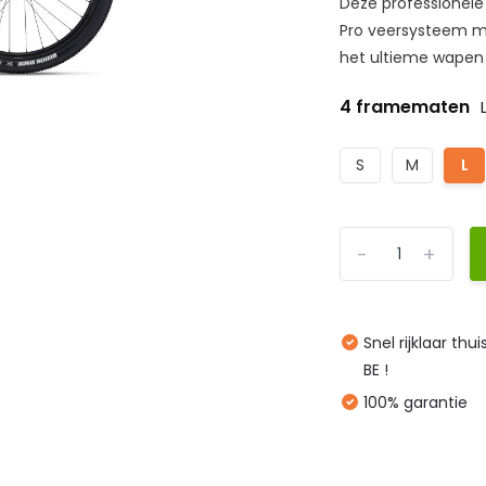
Deze professionele
Pro veersysteem me
het ultieme wapen v
4 framematen
S
M
L
-
+
Snel rijklaar thu
BE !
100% garantie