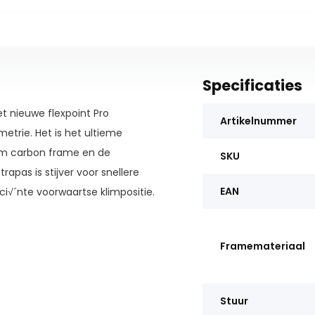
Specificaties
t nieuwe flexpoint Pro
Artikelnummer
trie. Het is het ultieme
um carbon frame en de
SKU
rapas is stijver voor snellere
EAN
ici√´nte voorwaartse klimpositie.
r een soepele, actieve 100 mm
XC-geometrie, inclusief een
Framemateriaal
rvork van 110 mm voor
Stuur