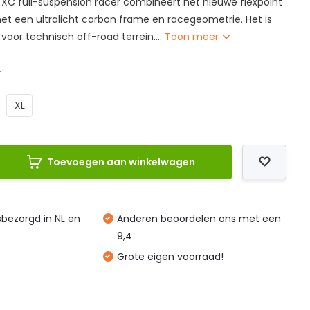
 XC full-suspension racer combineert het nieuwe flexpoint
t een ultralicht carbon frame en racegeometrie. Het is
oor technisch off-road terrein....
Toon meer
L
XL
Toevoegen aan winkelwagen
isbezorgd in NL en
Anderen beoordelen ons met een
9,4
Grote eigen voorraad!