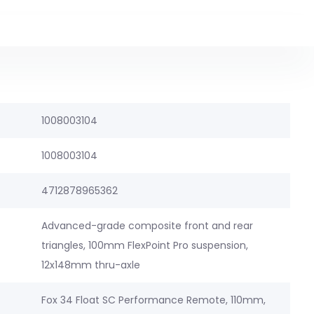
1008003104
1008003104
4712878965362
Advanced-grade composite front and rear
triangles, 100mm FlexPoint Pro suspension,
12x148mm thru-axle
Fox 34 Float SC Performance Remote, 110mm,