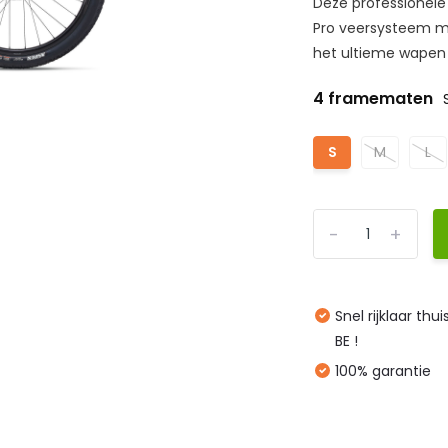
Deze professionele
Pro veersysteem me
het ultieme wapen v
4 framematen
S
M
L
-
+
Snel rijklaar thu
BE !
100% garantie