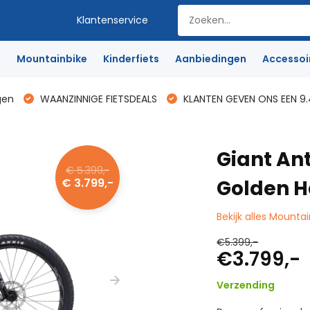
Klantenservice
e
Mountainbike
Kinderfiets
Aanbiedingen
Accessoi
gen
WAANZINNIGE FIETSDEALS
KLANTEN GEVEN ONS EEN 9.
Giant An
€ 5.399,-
€ 3.799,-
Golden H
Bekijk alles Mounta
€5.399,-
€3.799,-
Verzending