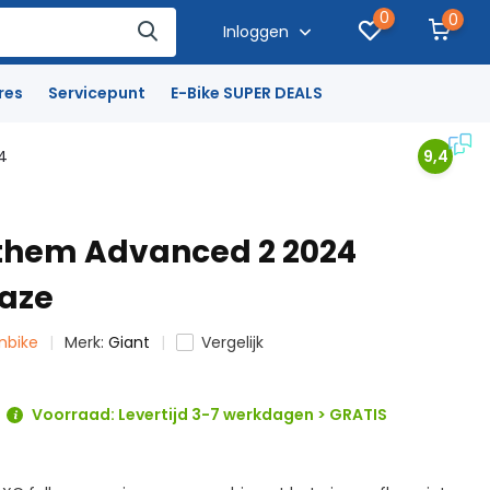
0
0
Inloggen
res
Servicepunt
E-Bike SUPER DEALS
4
9,4
them Advanced 2 2024
aze
inbike
Merk:
Giant
Vergelijk
Voorraad: Levertijd 3-7 werkdagen > GRATIS