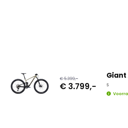
Giant
€ 5.399,-
€ 3.799,-
S
Voorraa