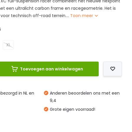
 XC full-suspension racer combineert het nieuwe flexpoint
t een ultralicht carbon frame en racegeometrie. Het is
oor technisch off-road terrein....
Toon meer
S
XL
Toevoegen aan winkelwagen
isbezorgd in NL en
Anderen beoordelen ons met een
9,4
Grote eigen voorraad!