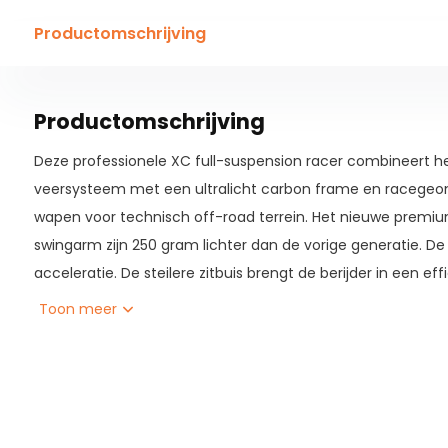
Productomschrijving
Productomschrijving
Deze professionele XC full-suspension racer combineert he
veersysteem met een ultralicht carbon frame en racegeome
wapen voor technisch off-road terrein. Het nieuwe premi
swingarm zijn 250 gram lichter dan de vorige generatie. De t
acceleratie. De steilere zitbuis brengt de berijder in een eff
Het geheel nieuwe FlexPoint Pro-ophangsysteem zorgt voo
Toon meer
veerweg. Het nieuw ontwikkelde frame heeft een moderne 
lossere balhoofdhoek van 67,5 graden en een verende voo
technische afdalingen.