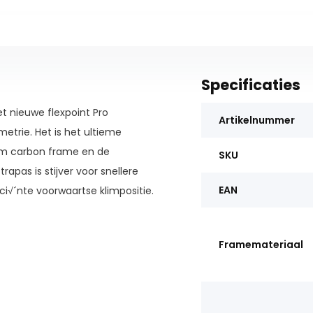
Specificaties
t nieuwe flexpoint Pro
Artikelnummer
trie. Het is het ultieme
um carbon frame en de
SKU
rapas is stijver voor snellere
EAN
ici√´nte voorwaartse klimpositie.
r een soepele, actieve 100 mm
XC-geometrie, inclusief een
Framemateriaal
rvork van 110 mm voor