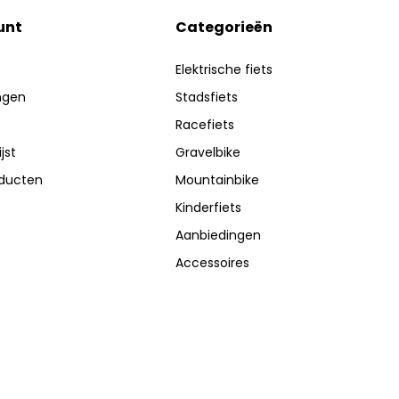
unt
Categorieën
Elektrische fiets
ingen
Stadsfiets
Racefiets
jst
Gravelbike
oducten
Mountainbike
Kinderfiets
Aanbiedingen
Accessoires