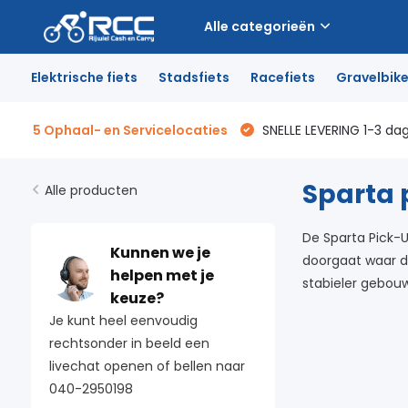
Alle categorieën
Elektrische fiets
Stadsfiets
Racefiets
Gravelbik
5 Ophaal- en Servicelocaties
SNELLE LEVERING 1-3 da
Sparta 
Alle producten
De Sparta Pick-U
Kunnen we je
doorgaat waar de
helpen met je
stabieler gebouw
keuze?
Je kunt heel eenvoudig
rechtsonder in beeld een
livechat openen of bellen naar
040-2950198