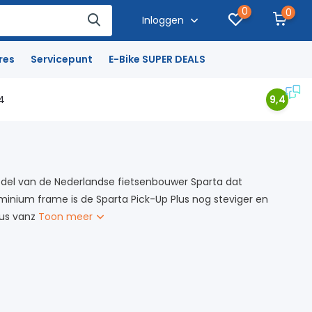
0
0
Inloggen
res
Servicepunt
E-Bike SUPER DEALS
4
9,4
model van de Nederlandse fietsenbouwer Sparta dat
minium frame is de Sparta Pick-Up Plus nog steviger en
lus vanz
Toon meer