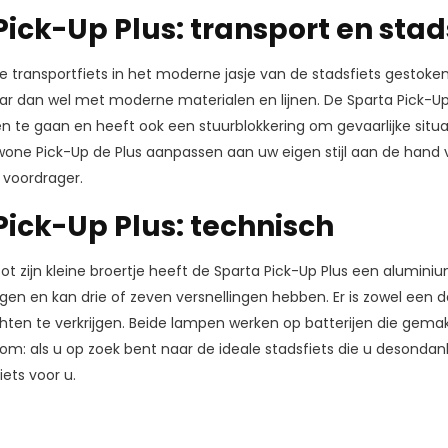
Pick-Up Plus: transport en stad
de transportfiets in het moderne jasje van de stadsfiets gestoken
ar dan wel met moderne materialen en lijnen. De Sparta Pick-U
en te gaan en heeft ook een stuurblokkering om gevaarlijke situa
ewone Pick-Up de Plus aanpassen aan uw eigen stijl aan de hand 
voordrager.
Pick-Up Plus: technisch
 tot zijn kleine broertje heeft de Sparta Pick-Up Plus een alumini
ngen en kan drie of zeven versnellingen hebben. Er is zowel een 
ten te verkrijgen. Beide lampen werken op batterijen die gemak
rtom: als u op zoek bent naar de ideale stadsfiets die u desonda
iets voor u.