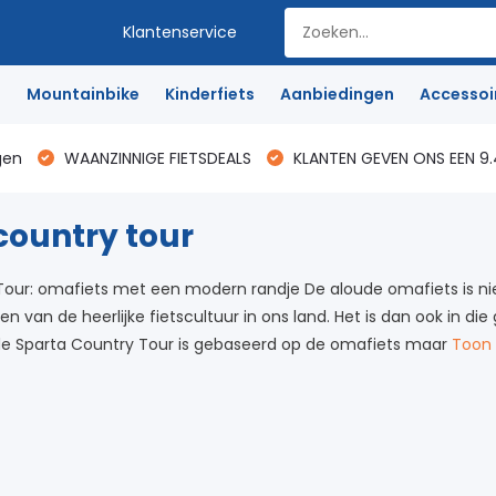
Klantenservice
e
Mountainbike
Kinderfiets
Aanbiedingen
Accessoi
gen
WAANZINNIGE FIETSDEALS
KLANTEN GEVEN ONS EEN 9.
country tour
our: omafiets met een modern randje De aloude omafiets is niet 
 van de heerlijke fietscultuur in ons land. Het is dan ook in di
de Sparta Country Tour is gebaseerd op de omafiets maar
Toon