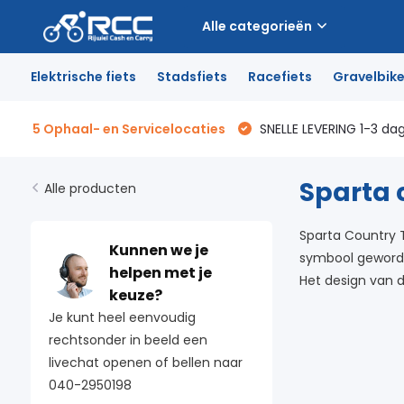
Alle categorieën
Elektrische fiets
Stadsfiets
Racefiets
Gravelbik
5 Ophaal- en Servicelocaties
SNELLE LEVERING 1-3 da
Sparta 
Alle producten
Sparta Country T
Kunnen we je
symbool geworden
helpen met je
Het design van 
keuze?
Je kunt heel eenvoudig
rechtsonder in beeld een
livechat openen of bellen naar
040-2950198