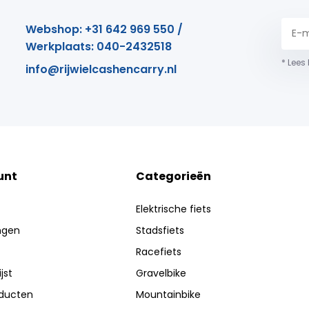
Webshop: +31 642 969 550 /
Werkplaats: 040-2432518
* Lees
info@rijwielcashencarry.nl
unt
Categorieën
Elektrische fiets
ingen
Stadsfiets
Racefiets
jst
Gravelbike
oducten
Mountainbike