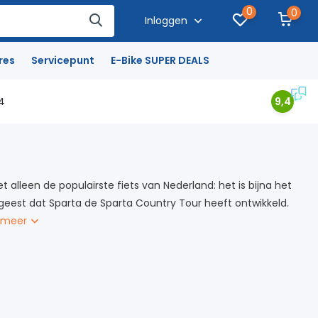
0
0
Inloggen
res
Servicepunt
E-Bike SUPER DEALS
4
9,4
alleen de populairste fiets van Nederland: het is bijna het
e geest dat Sparta de Sparta Country Tour heeft ontwikkeld.
 meer