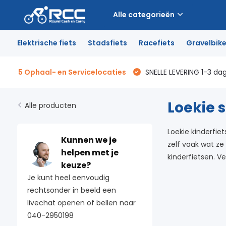
Alle categorieën
Elektrische fiets
Stadsfiets
Racefiets
Gravelbik
5 Ophaal- en Servicelocaties
SNELLE LEVERING 1-3 da
Loekie 
Alle producten
Loekie kinderfiet
Kunnen we je
zelf vaak wat ze 
helpen met je
kinderfietsen. Ve
keuze?
Je kunt heel eenvoudig
rechtsonder in beeld een
livechat openen of bellen naar
040-2950198