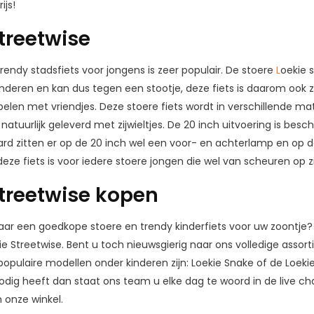
ijs!
treetwise
rendy stadsfiets voor jongens is zeer populair. De stoere
L
oekie s
nderen en kan dus tegen een stootje, deze fiets is daarom ook 
elen met vriendjes. Deze stoere fiets wordt in verschillende mate
natuurlijk geleverd met zijwieltjes. De 20 inch uitvoering is besc
raard zitten er op de 20 inch wel een voor- en achterlamp en op d
ze fiets is voor iedere stoere jongen die wel van scheuren op zi
Streetwise kopen
ar een goedkope stoere en trendy kinderfiets voor uw zoontje? D
ie Streetwise. Bent u toch nieuwsgierig naar ons volledige asso
pulaire modellen onder kinderen zijn: Loekie Snake of de Loekie
odig heeft dan staat ons team u elke dag te woord in de live cha
 onze winkel.