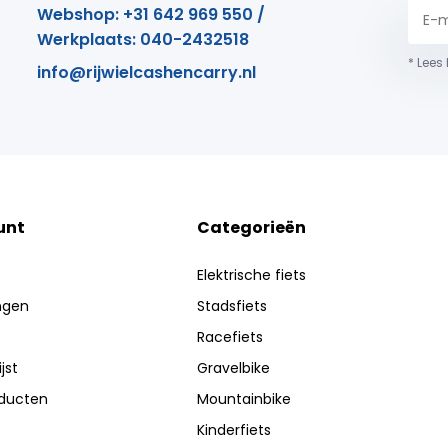
Webshop: +31 642 969 550 /
Werkplaats: 040-2432518
* Lees
info@rijwielcashencarry.nl
unt
Categorieën
Elektrische fiets
ingen
Stadsfiets
Racefiets
jst
Gravelbike
oducten
Mountainbike
Kinderfiets