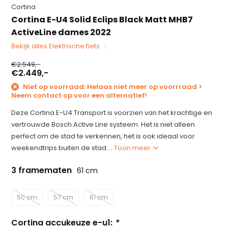
Cortina
Cortina E-U4 Solid Eclips Black Matt MHB7
ActiveLine dames 2022
Bekijk alles Elektrische fiets
€2.549,-
€2.449,-
Niet op voorraad: Helaas niet meer op voorrraad >
Neem contact op voor een alternatief!
Deze Cortina E-U4 Transport is voorzien van het krachtige en
vertrouwde Bosch Active Line systeem. Het is niet alleen
perfect om de stad te verkennen, het is ook ideaal voor
weekendtrips buiten de stad....
Toon meer
3 framematen
61 cm
50 cm
57 cm
61 cm
Cortina accukeuze e-u1:
*