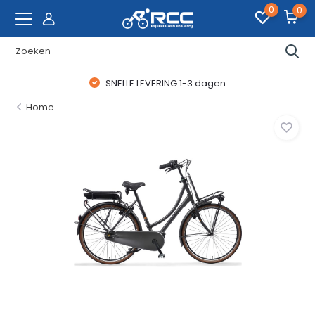
0
0
SNELLE LEVERING 1-3 dagen
Home