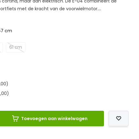
cortina, maar dan elektrisch. De E-U4 combineert de
ortfiets met de kracht van de voorwielmotor....
57 cm
61 cm
,00)
,00)
Toevoegen aan winkelwagen