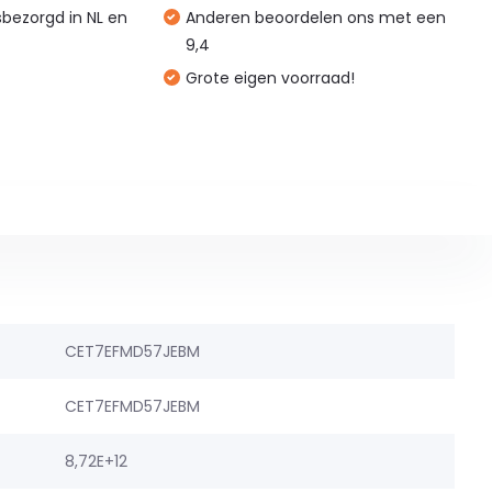
isbezorgd in NL en
Anderen beoordelen ons met een
9,4
Grote eigen voorraad!
CET7EFMD57JEBM
CET7EFMD57JEBM
8,72E+12