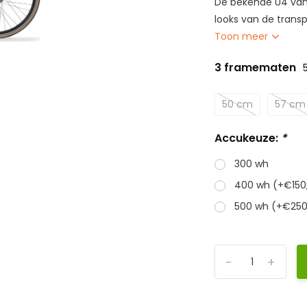
De bekende U4 van 
looks van de transp
Toon meer
3 framematen
50 cm
57 cm
Accukeuze:
*
300 wh
400 wh (+€150
500 wh (+€250
-
+