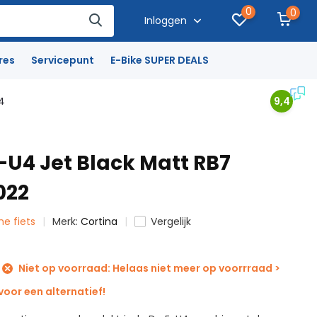
0
0
Inloggen
res
Servicepunt
E-Bike SUPER DEALS
4
9,4
-U4 Jet Black Matt RB7
022
che fiets
Merk:
Cortina
Vergelijk
Niet op voorraad: Helaas niet meer op voorrraad >
oor een alternatief!