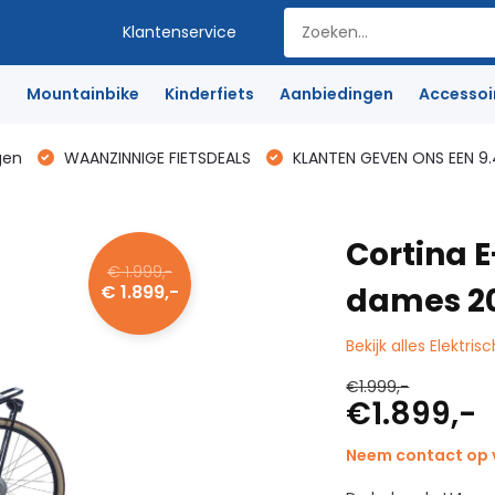
Klantenservice
e
Mountainbike
Kinderfiets
Aanbiedingen
Accessoi
gen
WAANZINNIGE FIETSDEALS
KLANTEN GEVEN ONS EEN 9.
Cortina E
€ 1.999,-
€ 1.899,-
dames 2
Bekijk alles Elektris
€1.999,-
€1.899,-
Neem contact op v