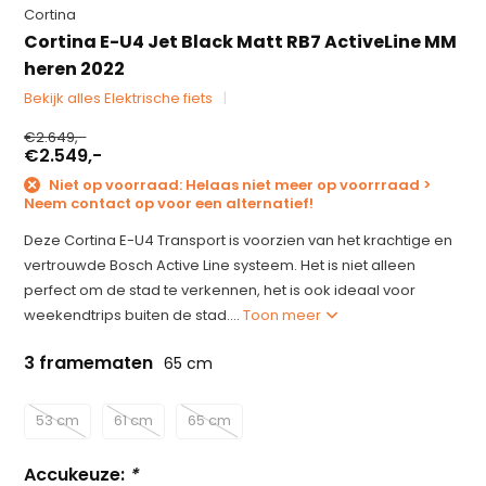
Cortina
Cortina E-U4 Jet Black Matt RB7 ActiveLine MM
heren 2022
Bekijk alles Elektrische fiets
€2.649,-
€2.549,-
Niet op voorraad: Helaas niet meer op voorrraad >
Neem contact op voor een alternatief!
Deze Cortina E-U4 Transport is voorzien van het krachtige en
vertrouwde Bosch Active Line systeem. Het is niet alleen
perfect om de stad te verkennen, het is ook ideaal voor
weekendtrips buiten de stad....
Toon meer
3 framematen
65 cm
53 cm
61 cm
65 cm
Accukeuze:
*