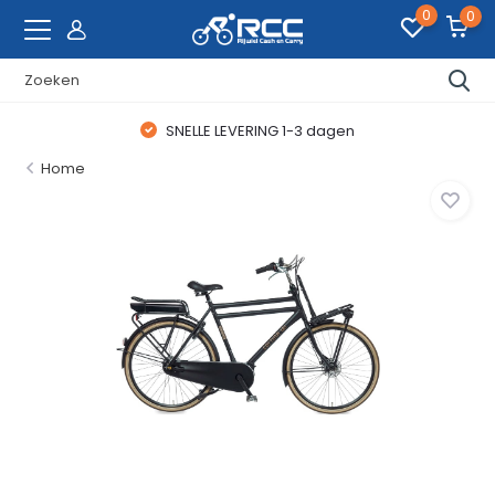
0
0
SNELLE LEVERING 1-3 dagen
Home