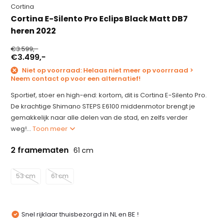
Cortina
Cortina E-Silento Pro Eclips Black Matt DB7
heren 2022
€3.599,-
€3.499,-
Niet op voorraad: Helaas niet meer op voorrraad >
Neem contact op voor een alternatief!
Sportief, stoer en high-end: kortom, dit is Cortina E-Silento Pro.
De krachtige Shimano STEPS E6100 middenmotor brengt je
gemakkelijk naar alle delen van de stad, en zelfs verder
weg!...
Toon meer
2 framematen
61 cm
53 cm
61 cm
Snel rijklaar thuisbezorgd in NL en BE !