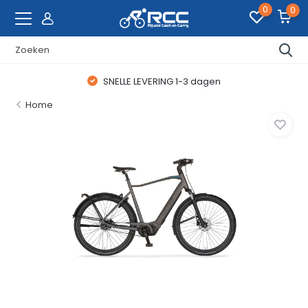
0
0
SNELLE LEVERING 1-3 dagen
Home