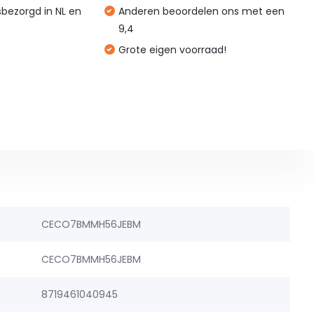
isbezorgd in NL en
Anderen beoordelen ons met een
9,4
Grote eigen voorraad!
CECO7BMMH56JEBM
CECO7BMMH56JEBM
8719461040945