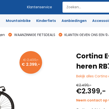
Klantenservice
e
Mountainbike
Kinderfiets
Aanbiedingen
Accessoi
gen
WAANZINNIGE FIETSDEALS
KLANTEN GEVEN ONS EEN 9.
Cortina 
€ 2.499,-
€ 2.399,-
heren RB
Bekijk alles Corti
€2.499,-
€2.399,-
Neem contact op v