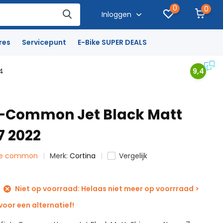
0
0
Inloggen
res
Servicepunt
E-Bike SUPER DEALS
4
9,4
E-Common Jet Black Matt
7 2022
na e common
Merk:
Cortina
Vergelijk
Niet op voorraad: Helaas niet meer op voorrraad >
oor een alternatief!