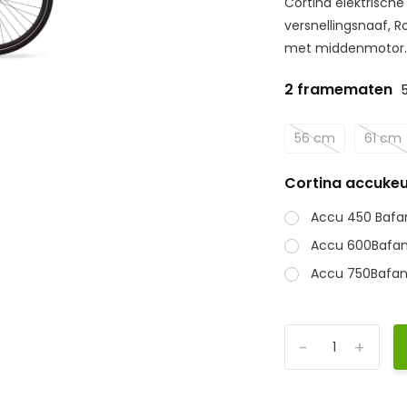
Cortina elektrisch
versnellingsnaaf, 
met middenmotor..
2 framematen
56 cm
61 cm
Cortina accukeu
Accu 450 Bafa
Accu 600Bafan
Accu 750Bafan
-
+