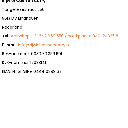
Rijwiel Cash en Carry
Tongelresestraat 250
5613 DV Eindhoven
Nederland
Tel:
Webshop: +31 642 969 550 / Werkplaats: 040-2432518
E-mail:
info@rijwielcashencarry.nl
Btw-nummer: 0030.70.359.B01
KvK-nummer 17033141
IBAN: NL 51 ABNA 0444 0399 37