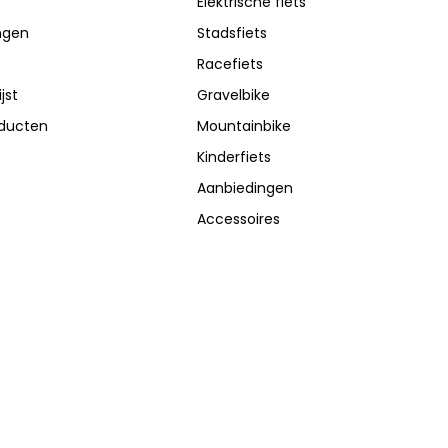
Elektrische fiets
ingen
Stadsfiets
Racefiets
jst
Gravelbike
oducten
Mountainbike
Kinderfiets
Aanbiedingen
Accessoires