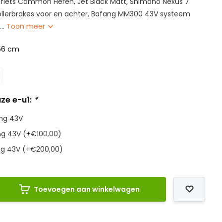
e fiets Common Heren, Jet Black Matt, Shimano Nexus 7
Rollerbrakes voor en achter, Bafang MM300 43V systeem
..
Toon meer
56 cm
ze e-u1:
*
ng 43V
g 43V (+€100,00)
g 43V (+€200,00)
Toevoegen aan winkelwagen