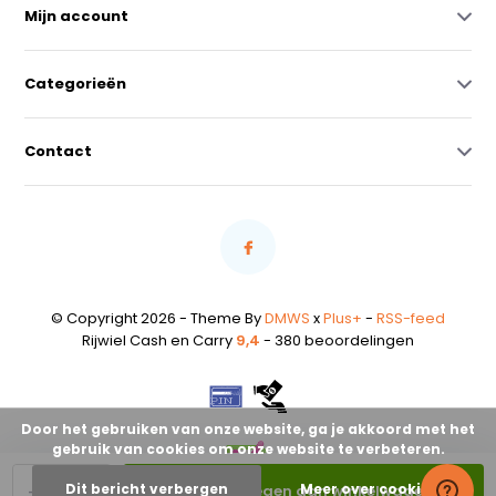
Mijn account
Categorieën
Contact
© Copyright 2026 - Theme By
DMWS
x
Plus+
-
RSS-feed
Rijwiel Cash en Carry
9,4
- 380 beoordelingen
Door het gebruiken van onze website, ga je akkoord met het
gebruik van cookies om onze website te verbeteren.
-
+
Dit bericht verbergen
Meer over cookies »
Toevoegen aan winkelwagen