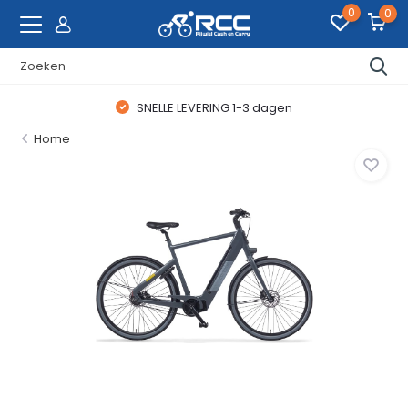
0
0
SNELLE LEVERING 1-3 dagen
Home