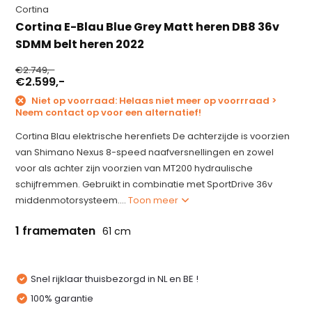
Cortina
Cortina E-Blau Blue Grey Matt heren DB8 36v
SDMM belt heren 2022
€2.749,-
€2.599,-
Niet op voorraad: Helaas niet meer op voorrraad >
Neem contact op voor een alternatief!
Cortina Blau elektrische herenfiets De achterzijde is voorzien
van Shimano Nexus 8-speed naafversnellingen en zowel
voor als achter zijn voorzien van MT200 hydraulische
schijfremmen. Gebruikt in combinatie met SportDrive 36v
middenmotorsysteem....
Toon meer
1 framematen
61 cm
Snel rijklaar thuisbezorgd in NL en BE !
100% garantie