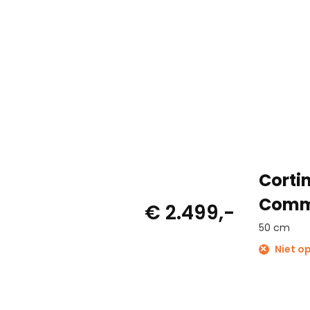
Corti
Commo
€ 2.499,-
50 cm
Niet o