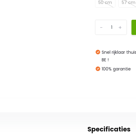
50 cm
57 cm
-
+
Snel rijklaar thu
BE !
100% garantie
Specificaties