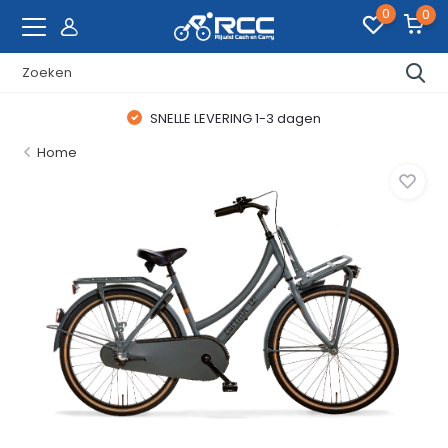
0
0
SNELLE LEVERING 1-3 dagen
Home