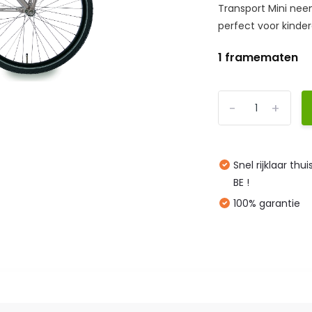
Transport Mini neem
perfect voor kinder
1 framematen
-
+
Snel rijklaar thu
BE !
100% garantie