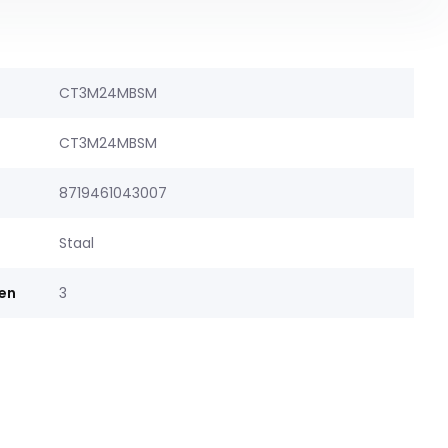
CT3M24MBSM
CT3M24MBSM
8719461043007
Staal
gen
3