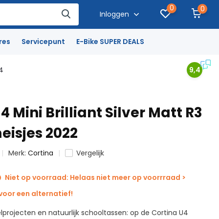
0
0
Inloggen
res
Servicepunt
E-Bike SUPER DEALS
4
9,4
4 Mini Brilliant Silver Matt R3
eisjes 2022
Merk:
Cortina
Vergelijk
Niet op voorraad: Helaas niet meer op voorrraad >
oor een alternatief!
lprojecten en natuurlijk schooltassen: op de Cortina U4