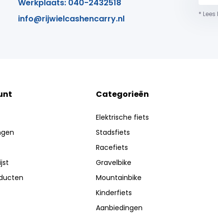
Werkplaats: 040-2432518
* Lees
info@rijwielcashencarry.nl
unt
Categorieën
Elektrische fiets
ingen
Stadsfiets
Racefiets
jst
Gravelbike
oducten
Mountainbike
Kinderfiets
Aanbiedingen