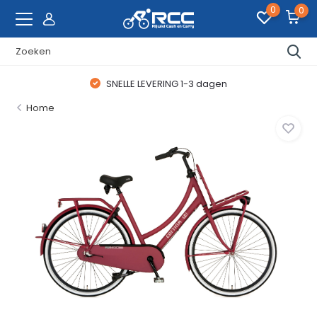
0
0
SNELLE LEVERING 1-3 dagen
Home