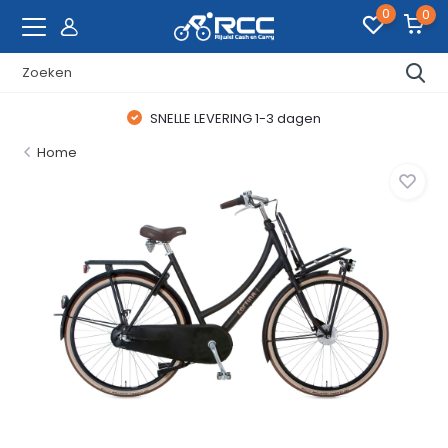
0
0
SNELLE LEVERING 1-3 dagen
Home