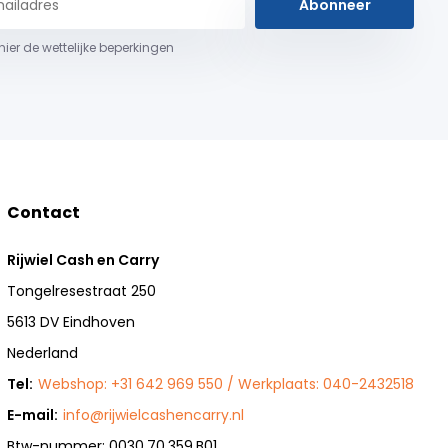
Abonneer
 hier de wettelijke beperkingen
Contact
Rijwiel Cash en Carry
Tongelresestraat 250
5613 DV Eindhoven
Nederland
Tel:
Webshop: +31 642 969 550 / Werkplaats: 040-2432518
E-mail:
info@rijwielcashencarry.nl
Btw-nummer: 0030.70.359.B01