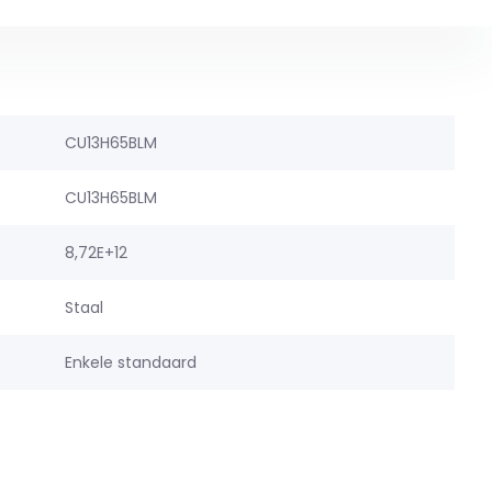
CU13H65BLM
CU13H65BLM
8,72E+12
Staal
Enkele standaard