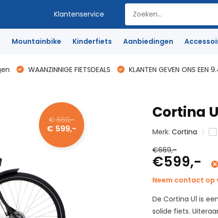
Klantenservice
e
Mountainbike
Kinderfiets
Aanbiedingen
Accessoi
gen
WAANZINNIGE FIETSDEALS
KLANTEN GEVEN ONS EEN 9.
Cortina U
€ 669,-
€ 599,-
Merk:
Cortina
€669,-
€599,-
Neem contact op v
De Cortina U1 is ee
solide fiets. Uitera