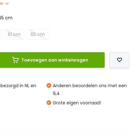
er
65 cm
61 cm
65 cm
Toevoegen aan winkelwagen
isbezorgd in NL en
Anderen beoordelen ons met een
9,4
Grote eigen voorraad!