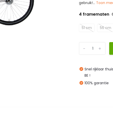
gebruik!...
Toon me
4 framematen
51 cm
56 cm
-
+
Snel rijklaar thu
BE !
100% garantie