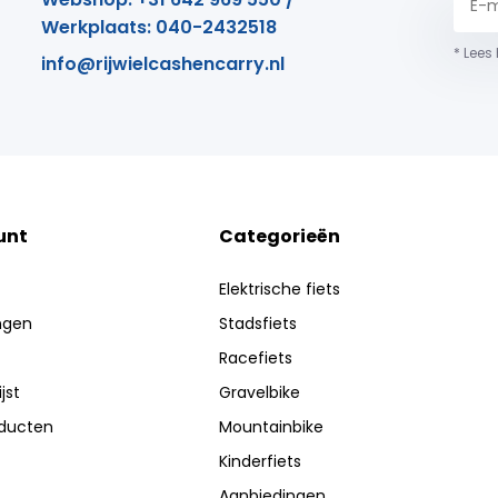
Werkplaats: 040-2432518
* Lees
info@rijwielcashencarry.nl
unt
Categorieën
Elektrische fiets
ingen
Stadsfiets
Racefiets
jst
Gravelbike
oducten
Mountainbike
Kinderfiets
Aanbiedingen