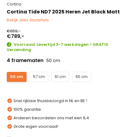
Cortina
Cortina Tide ND7 2025 Heren Jet Black Matt
Bekijk alles Stadsfiets
€859,-
€789,-
Voorraad: Levertijd 3-7 werkdagen > GRATIS
Verzending
4 framematen
50 cm
50 cm
57 cm
61 cm
65 cm
Snel rijklaar thuisbezorgd in NL en BE !
100% garantie
Anderen beoordelen ons met een 9,4
Grote eigen voorraad!