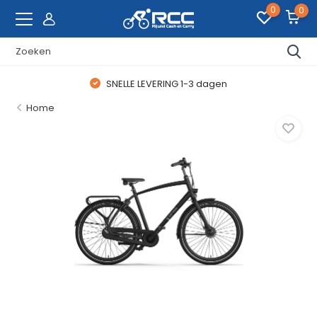
0
0
SNELLE LEVERING 1-3 dagen
Home