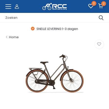
0
0
SNELLE LEVERING 1-3 dagen
Home