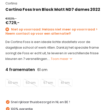
Cortina
Cortina Foss Iron Black Matt ND7 dames 2022
€829,-
€729,-
Niet op voorraad: Helaas niet meer op voorrraad >
Neem contact op voor een alternatief!
De Cortina Foss is een ideale lichte stadsfiets voor de
dagelijkse school of werk ritten. Dankzij het speciale frame
soringt de Foss er echt uit, te leveren in verschillende frisse
kleuren en 7 versnellingen....
Toon meer
4 framematen
61 cm
50 cm
53 cm
57 cm
61 cm
Snel rijklaar thuisbezorgd in NL en BE !
100% garantie