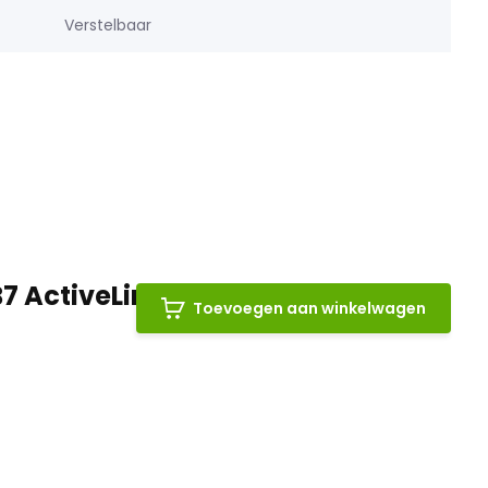
Verstelbaar
B7 ActiveLine MM 2024
Toevoegen aan winkelwagen