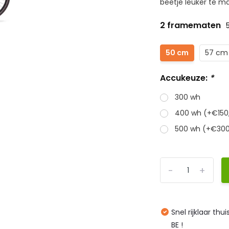
beetje leuker te ma
2 framematen
50 cm
57 cm
Accukeuze:
*
300 wh
400 wh (+€150
500 wh (+€300
-
+
Snel rijklaar thu
BE !