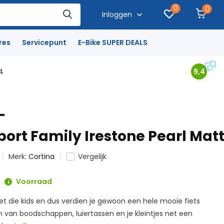
0
0
Inloggen
res
Servicepunt
E-Bike SUPER DEALS
4
9,4
-
port Family Irestone Pearl Mat
Merk:
Cortina
Vergelijk
Voorraad
et die kids en dus verdien je gewoon een hele mooie fiets
an boodschappen, luiertassen en je kleintjes net een