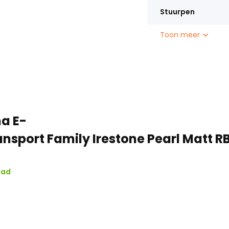
Stuurpen
Toon meer
na E-
ansport Family Irestone Pearl Matt R
aad