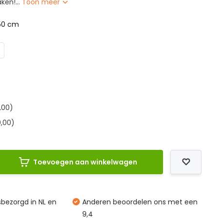
ken!...
Toon meer
50 cm
,00)
,00)
Toevoegen aan winkelwagen
isbezorgd in NL en
Anderen beoordelen ons met een
9,4