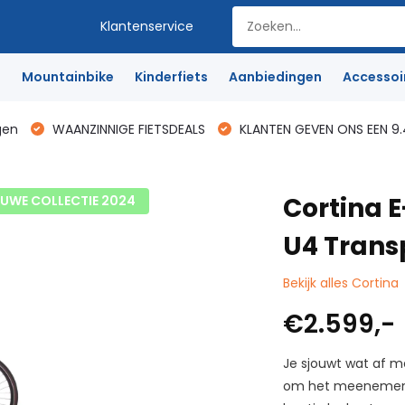
Klantenservice
e
Mountainbike
Kinderfiets
Aanbiedingen
Accessoi
gen
WAANZINNIGE FIETSDEALS
KLANTEN GEVEN ONS EEN 9.
Cortina E
EUWE COLLECTIE 2024
U4 Trans
Bekijk alles Cortina
€2.599,-
Je sjouwt wat af m
om het meenemen v