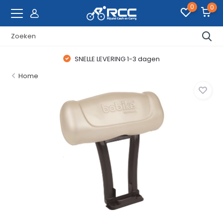
0
0
SNELLE LEVERING 1-3 dagen
Home