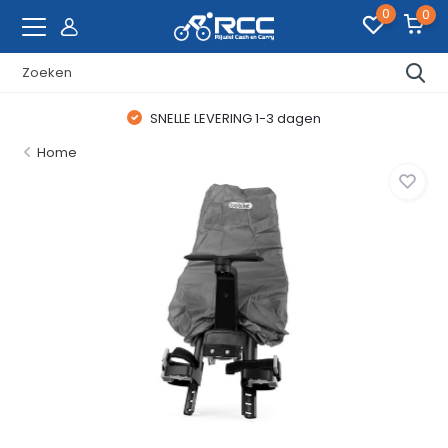
0
0
SNELLE LEVERING 1-3 dagen
Home