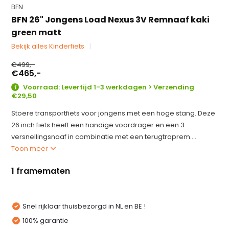
BFN
BFN 26" Jongens Load Nexus 3V Remnaaf kaki
green matt
Bekijk alles Kinderfiets
€499,-
€465,-
Voorraad: Levertijd 1-3 werkdagen > Verzending
€29,50
Stoere transportfiets voor jongens met een hoge stang. Deze
26 inch fiets heeft een handige voordrager en een 3
versnellingsnaaf in combinatie met een terugtraprem....
Toon meer
1 framematen
Snel rijklaar thuisbezorgd in NL en BE !
100% garantie