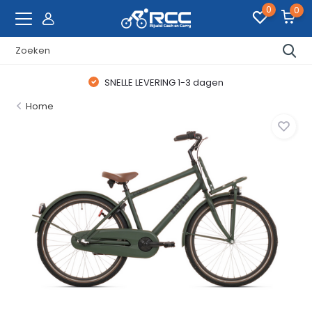
0
0
SNELLE LEVERING 1-3 dagen
Home