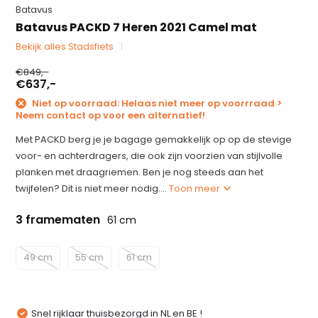
Batavus
Batavus PACKD 7 Heren 2021 Camel mat
Bekijk alles Stadsfiets
€849,-
€637,-
Niet op voorraad: Helaas niet meer op voorrraad >
Neem contact op voor een alternatief!
Met PACKD berg je je bagage gemakkelijk op op de stevige
voor- en achterdragers, die ook zijn voorzien van stijlvolle
planken met draagriemen. Ben je nog steeds aan het
twijfelen? Dit is niet meer nodig....
Toon meer
3 framematen
61 cm
49 cm
55 cm
61 cm
Snel rijklaar thuisbezorgd in NL en BE !