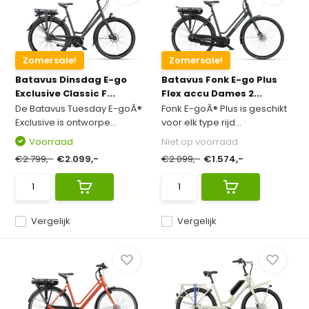
Zomersale!
Zomersale!
Batavus Dinsdag E-go
Batavus Fonk E-go Plus
Exclusive Classic F...
Flex accu Dames 2...
De Batavus Tuesday E-goÂ®
Fonk E-goÂ® Plus is geschikt
Exclusive is ontworpe...
voor elk type rijd...
Voorraad
Niet op voorraad
€2.799,-
€2.099,-
€2.099,-
€1.574,-
Vergelijk
Vergelijk