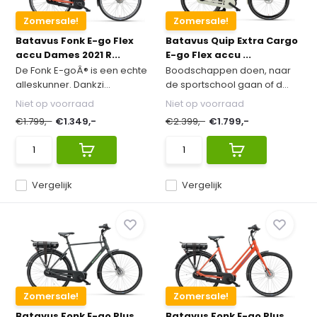
Zomersale!
Zomersale!
Batavus Fonk E-go Flex
Batavus Quip Extra Cargo
accu Dames 2021 R...
E-go Flex accu ...
De Fonk E-goÂ® is een echte
Boodschappen doen, naar
alleskunner. Dankzi...
de sportschool gaan of d...
Niet op voorraad
Niet op voorraad
€1.799,-
€1.349,-
€2.399,-
€1.799,-
Vergelijk
Vergelijk
Zomersale!
Zomersale!
Batavus Fonk E-go Plus
Batavus Fonk E-go Plus