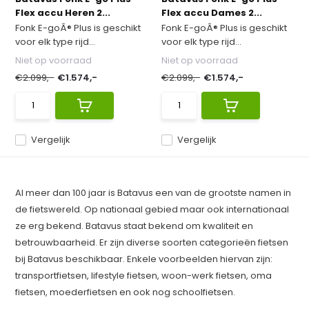
Flex accu Heren 2...
Flex accu Dames 2...
Fonk E-goÂ® Plus is geschikt
Fonk E-goÂ® Plus is geschikt
voor elk type rijd...
voor elk type rijd...
Niet op voorraad
Niet op voorraad
€2.099,-
€1.574,-
€2.099,-
€1.574,-
Vergelijk
Vergelijk
Al meer dan 100 jaar is Batavus een van de grootste namen in
de fietswereld. Op nationaal gebied maar ook internationaal
ze erg bekend. Batavus staat bekend om kwaliteit en
betrouwbaarheid. Er zijn diverse soorten categorieën fietsen
bij Batavus beschikbaar. Enkele voorbeelden hiervan zijn:
transportfietsen, lifestyle fietsen, woon-werk fietsen, oma
fietsen, moederfietsen en ook nog schoolfietsen.