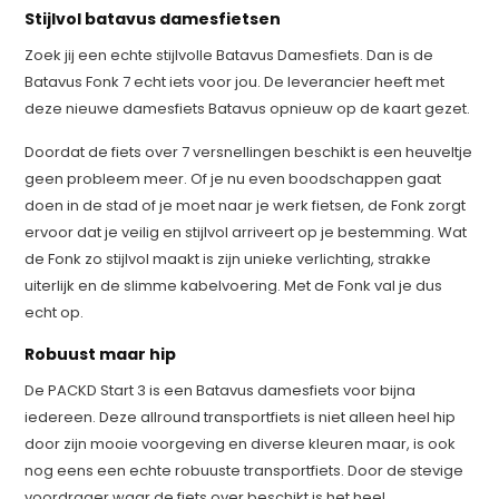
Stijlvol batavus damesfietsen
Zoek jij een echte stijlvolle Batavus Damesfiets. Dan is de
Batavus Fonk 7 echt iets voor jou. De leverancier heeft met
deze nieuwe damesfiets Batavus opnieuw op de kaart gezet.
Doordat de fiets over 7 versnellingen beschikt is een heuveltje
geen probleem meer. Of je nu even boodschappen gaat
doen in de stad of je moet naar je werk fietsen, de Fonk zorgt
ervoor dat je veilig en stijlvol arriveert op je bestemming. Wat
de Fonk zo stijlvol maakt is zijn unieke verlichting, strakke
uiterlijk en de slimme kabelvoering. Met de Fonk val je dus
echt op.
Robuust maar hip
De PACKD Start 3 is een Batavus damesfiets voor bijna
iedereen. Deze allround transportfiets is niet alleen heel hip
door zijn mooie voorgeving en diverse kleuren maar, is ook
nog eens een echte robuuste transportfiets. Door de stevige
voordrager waar de fiets over beschikt is het heel