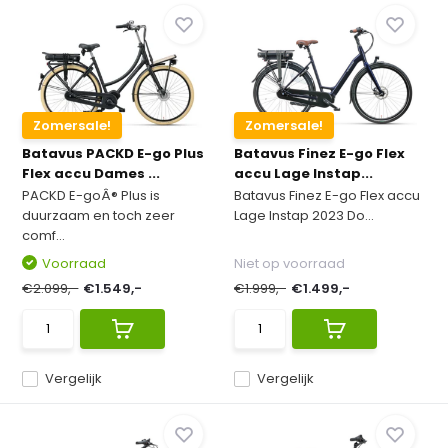
Zomersale!
Zomersale!
Batavus PACKD E-go Plus
Batavus Finez E-go Flex
Flex accu Dames ...
accu Lage Instap...
PACKD E-goÂ® Plus is
Batavus Finez E-go Flex accu
duurzaam en toch zeer
Lage Instap 2023 Do...
comf...
Voorraad
Niet op voorraad
€2.099,-
€1.549,-
€1.999,-
€1.499,-
Vergelijk
Vergelijk